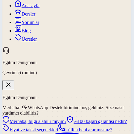
Anasayfa
Dersler
Yorumlar
Blog
Ücretler
Eğitim Danışmanı
Çevrimiçi (online)
Eğitim Danışmanı
Merhaba! 👋
WhatsApp Destek
birimine hoş geldiniz. Size nasıl
yardımcı olabiliriz?
Merhaba, bilgi alabilir miyim?
%100 başarı garantisi nedir?
Fiyat ve taksit seçenekleri
Lütfen beni arar mısınız?