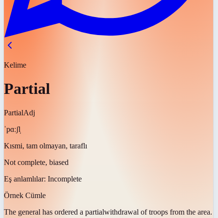
Kelime
Partial
Partial
Adj
ˈpɑːʃl̩
Kısmi, tam olmayan, taraflı
Not complete, biased
Eş anlamlılar:
Incomplete
Örnek Cümle
The general has ordered a
partial
withdrawal of troops from the area.