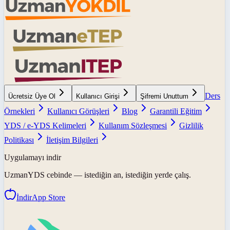
Ders
Ücretsiz Üye Ol
Kullanıcı Girişi
Şifremi Unuttum
Örnekleri
Kullanıcı Görüşleri
Blog
Garantili Eğitim
YDS / e-YDS Kelimeleri
Kullanım Sözleşmesi
Gizlilik
Politikası
İletişim Bilgileri
Uygulamayı indir
UzmanYDS
cebinde — istediğin an, istediğin yerde çalış.
İndir
App Store