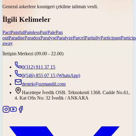
General askerlere
kısmi
geri çekilme talimatı verdi.
İlgili Kelimeler
Pact
Painful
Painless
Pair
Pale
Pan
out
Paradise
Paradox
Paralyse
Paralyze
Parcel
Partially
Participant
Particip
away
İletişim Merkezi (09.00 - 22.00)
0(312) 911 37 15
0(546) 855 07 15
(WhatsApp)
destek@uzmandil.com
Hacettepe İvedik OSB. Teknokenti 1368. Cadde No.61,
4. Kat Ofis No: 32 İvedik / ANKARA