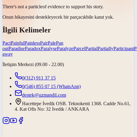
There's not a
particle
of evidence to support his story.
Onun hikayesini destekleyecek bir
parçacık
bile kanıt yok.
İlgili Kelimeler
Pact
Painful
Painless
Pair
Pale
Pan
out
Paradise
Paradox
Paralyse
Paralyze
Parcel
Partial
Partially
Participant
P
away
İletişim Merkezi (09.00 - 22.00)
0(312) 911 37 15
0(546) 855 07 15
(WhatsApp)
destek@uzmandil.com
Hacettepe İvedik OSB. Teknokenti 1368. Cadde No.61,
4. Kat Ofis No: 32 İvedik / ANKARA