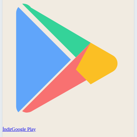
İndir
Google Play