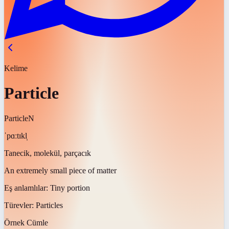
Kelime
Particle
Particle
N
ˈpɑːtɪkl̩
Tanecik, molekül, parçacık
An extremely small piece of matter
Eş anlamlılar:
Tiny portion
Türevler:
Particles
Örnek Cümle