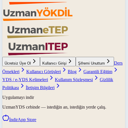
Ders
Ücretsiz Üye Ol
Kullanıcı Girişi
Şifremi Unuttum
Örnekleri
Kullanıcı Görüşleri
Blog
Garantili Eğitim
YDS / e-YDS Kelimeleri
Kullanım Sözleşmesi
Gizlilik
Politikası
İletişim Bilgileri
Uygulamayı indir
UzmanYDS
cebinde — istediğin an, istediğin yerde çalış.
İndir
App Store