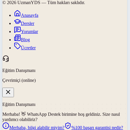
©
2026
UzmanYDS
— Tüm hakları saklıdır.
Anasayfa
Dersler
Yorumlar
Blog
Ücretler
Eğitim Danışmanı
Çevrimiçi (online)
Eğitim Danışmanı
Merhaba! 👋
WhatsApp Destek
birimine hoş geldiniz. Size nasıl
yardımcı olabiliriz?
Merhaba, bilgi alabilir miyim?
%100 başarı garantisi nedir?