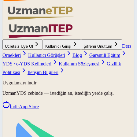
Ders
Ücretsiz Üye Ol
Kullanıcı Girişi
Şifremi Unuttum
Örnekleri
Kullanıcı Görüşleri
Blog
Garantili Eğitim
YDS / e-YDS Kelimeleri
Kullanım Sözleşmesi
Gizlilik
Politikası
İletişim Bilgileri
Uygulamayı indir
UzmanYDS
cebinde — istediğin an, istediğin yerde çalış.
İndir
App Store