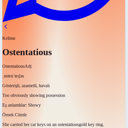
Kelime
Ostentatious
Ostentatious
Adj
ˌɒstenˈteɪʃəs
Gösterişli, azametli, havalı
Too obviously showing possession
Eş anlamlılar:
Showy
Örnek Cümle
She carried her car keys on an
ostentatious
gold key ring.