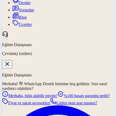
Dersler
Yorumlar
Blog
Ücretler
Eğitim Danışmanı
Çevrimiçi (online)
Eğitim Danışmanı
Merhaba! 👋
WhatsApp Destek
birimine hoş geldiniz. Size nasıl
yardımcı olabiliriz?
Merhaba, bilgi alabilir miyim?
%100 başarı garantisi nedir?
Fiyat ve taksit seçenekleri
Lütfen beni arar mısınız?