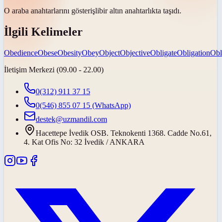
O araba anahtarlarını
gösterişli
bir altın anahtarlıkta taşıdı.
İlgili Kelimeler
Obedience
Obese
Obesity
Obey
Object
Objective
Obligate
Obligation
Obl
İletişim Merkezi (09.00 - 22.00)
0(312) 911 37 15
0(546) 855 07 15
(WhatsApp)
destek@uzmandil.com
Hacettepe İvedik OSB. Teknokenti 1368. Cadde No.61,
4. Kat Ofis No: 32 İvedik / ANKARA