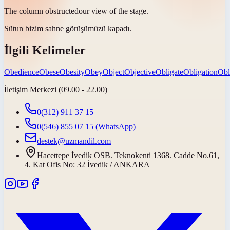
The column
obstructed
our view of the stage.
Sütun bizim sahne görüşümüzü
kapadı
.
İlgili Kelimeler
Obedience
Obese
Obesity
Obey
Object
Objective
Obligate
Obligation
Obl
İletişim Merkezi (09.00 - 22.00)
0(312) 911 37 15
0(546) 855 07 15
(WhatsApp)
destek@uzmandil.com
Hacettepe İvedik OSB. Teknokenti 1368. Cadde No.61,
4. Kat Ofis No: 32 İvedik / ANKARA