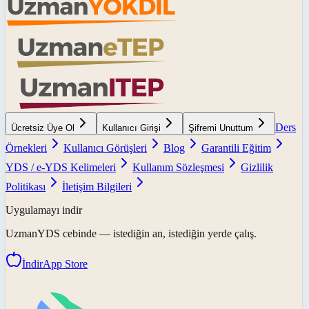
Ders
Ücretsiz Üye Ol
Kullanıcı Girişi
Şifremi Unuttum
Örnekleri
Kullanıcı Görüşleri
Blog
Garantili Eğitim
YDS / e-YDS Kelimeleri
Kullanım Sözleşmesi
Gizlilik
Politikası
İletişim Bilgileri
Uygulamayı indir
UzmanYDS
cebinde — istediğin an, istediğin yerde çalış.
İndir
App Store