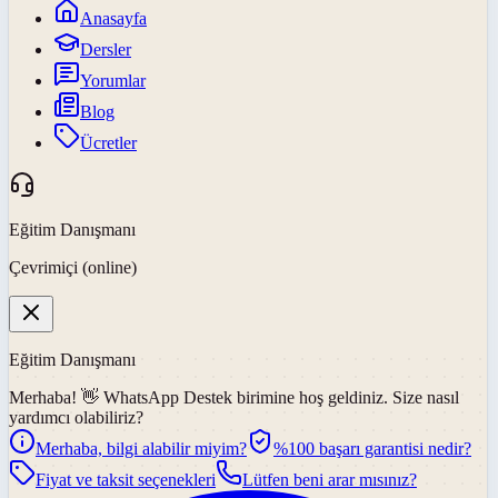
Anasayfa
Dersler
Yorumlar
Blog
Ücretler
Eğitim Danışmanı
Çevrimiçi (online)
Eğitim Danışmanı
Merhaba! 👋
WhatsApp Destek
birimine hoş geldiniz. Size nasıl
yardımcı olabiliriz?
Merhaba, bilgi alabilir miyim?
%100 başarı garantisi nedir?
Fiyat ve taksit seçenekleri
Lütfen beni arar mısınız?