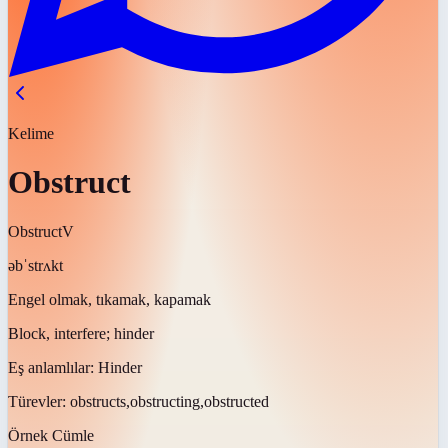
Kelime
Obstruct
Obstruct
V
əbˈstrʌkt
Engel olmak, tıkamak, kapamak
Block, interfere; hinder
Eş anlamlılar:
Hinder
Türevler:
obstructs,obstructing,obstructed
Örnek Cümle