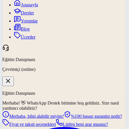
Anasayfa
Dersler
Yorumlar
Blog
Ücretler
Eğitim Danışmanı
Çevrimiçi (online)
Eğitim Danışmanı
Merhaba! 👋
WhatsApp Destek
birimine hoş geldiniz. Size nasıl
yardımcı olabiliriz?
Merhaba, bilgi alabilir miyim?
%100 başarı garantisi nedir?
Fiyat ve taksit seçenekleri
Lütfen beni arar mısınız?