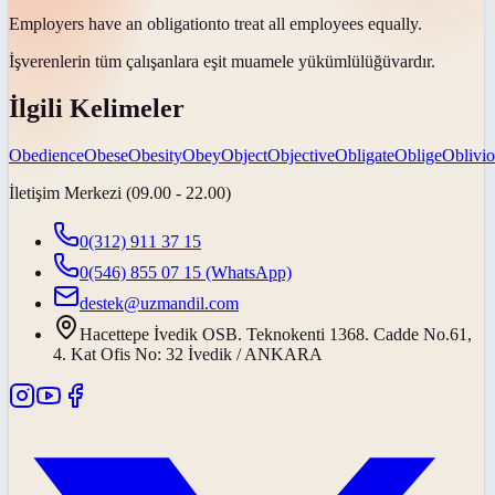
Employers have an
obligation
to treat all employees equally.
İşverenlerin tüm çalışanlara eşit muamele
yükümlülüğü
vardır.
İlgili Kelimeler
Obedience
Obese
Obesity
Obey
Object
Objective
Obligate
Oblige
Oblivi
İletişim Merkezi (09.00 - 22.00)
0(312) 911 37 15
0(546) 855 07 15
(WhatsApp)
destek@uzmandil.com
Hacettepe İvedik OSB. Teknokenti 1368. Cadde No.61,
4. Kat Ofis No: 32 İvedik / ANKARA