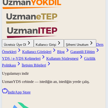
Ders
Ücretsiz Üye Ol
Kullanıcı Girişi
Şifremi Unuttum
Örnekleri
Kullanıcı Görüşleri
Blog
Garantili Eğitim
YDS / e-YDS Kelimeleri
Kullanım Sözleşmesi
Gizlilik
Politikası
İletişim Bilgileri
Uygulamayı indir
UzmanYDS
cebinde — istediğin an, istediğin yerde çalış.
İndir
App Store