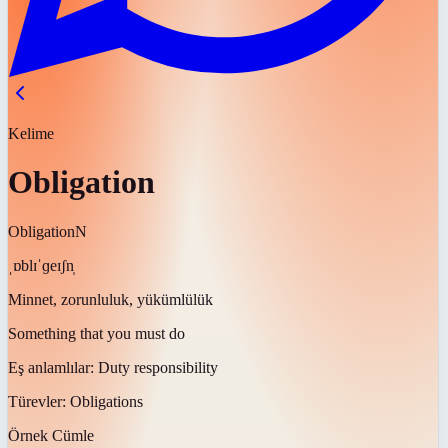
Kelime
Obligation
Obligation
N
ˌɒblɪˈɡeɪʃn̩
Minnet, zorunluluk, yükümlülük
Something that you must do
Eş anlamlılar:
Duty responsibility
Türevler:
Obligations
Örnek Cümle