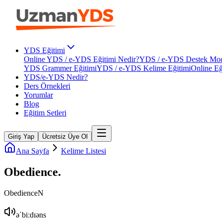
YDS Eğitimi
Online YDS / e-YDS Eğitimi Nedir?
YDS / e-YDS Destek Mod
YDS Grammer Eğitimi
YDS / e-YDS Kelime Eğitimi
Online Eğ
YDS/e-YDS Nedir?
Ders Örnekleri
Yorumlar
Blog
Eğitim Setleri
Giriş Yap
Ücretsiz Üye Ol
Ana Sayfa
Kelime Listesi
Obedience
.
Obedience
N
əˈbiːdɪəns