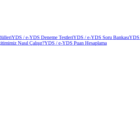
ülleri
YDS / e-YDS Deneme Testleri
YDS / e-YDS Soru Bankası
YDS 
itimimiz Nasıl Çalışır?
YDS / e-YDS Puan Hesaplama