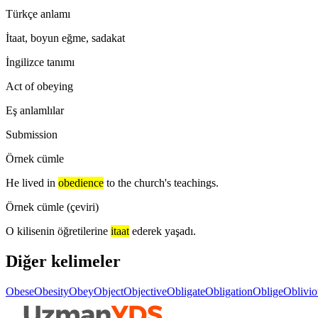
Türkçe anlamı
İtaat, boyun eğme, sadakat
İngilizce tanımı
Act of obeying
Eş anlamlılar
Submission
Örnek cümle
He lived in
obedience
to the church's teachings.
Örnek cümle (çeviri)
O kilisenin öğretilerine
itaat
ederek yaşadı.
Diğer kelimeler
Obese
Obesity
Obey
Object
Objective
Obligate
Obligation
Oblige
Oblivio