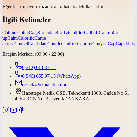
Eğer bir kaç oyun kazanırsan
rahatlama
tehlikesi olur.
İlgili Kelimeler
Cabinet
Cable
Cage
Calculate
Call at
Call for
Call off
Call on
Call
up
Calm
Calorific
Came
across
Cancel
Candidate
Candle
Canister
Canopy
Canyon
Cap
Capability
İletişim Merkezi (09.00 - 22.00)
0(312) 911 37 15
0(546) 855 07 15
(WhatsApp)
destek@uzmandil.com
Hacettepe İvedik OSB. Teknokenti 1368. Cadde No.61,
4. Kat Ofis No: 32 İvedik / ANKARA