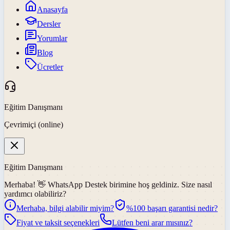
Anasayfa
Dersler
Yorumlar
Blog
Ücretler
Eğitim Danışmanı
Çevrimiçi (online)
Eğitim Danışmanı
Merhaba! 👋
WhatsApp Destek
birimine hoş geldiniz. Size nasıl
yardımcı olabiliriz?
Merhaba, bilgi alabilir miyim?
%100 başarı garantisi nedir?
Fiyat ve taksit seçenekleri
Lütfen beni arar mısınız?