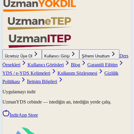
Ders
Ücretsiz Üye Ol
Kullanıcı Girişi
Şifremi Unuttum
Örnekleri
Kullanıcı Görüşleri
Blog
Garantili Eğitim
YDS / e-YDS Kelimeleri
Kullanım Sözleşmesi
Gizlilik
Politikası
İletişim Bilgileri
Uygulamayı indir
UzmanYDS
cebinde — istediğin an, istediğin yerde çalış.
İndir
App Store