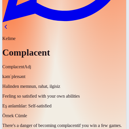
Kelime
Complacent
Complacent
Adj
kəmˈpleɪsənt
Halinden memnun, rahat, ilgisiz
Feeling so satisfied with your own abilities
Eş anlamlılar:
Self-satisfied
Örnek Cümle
There's a danger of becoming
complacent
if you win a few games.