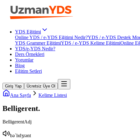
YDS Eğitimi
Online YDS / e-YDS Eğitimi Nedir?
YDS / e-YDS Destek Mod
YDS Grammer Eğitimi
YDS / e-YDS Kelime Eğitimi
Online Eğ
YDS/e-YDS Nedir?
Ders Örnekleri
Yorumlar
Blog
Eğitim Setleri
Giriş Yap
Ücretsiz Üye Ol
Ana Sayfa
Kelime Listesi
Belligerent
.
Belligerent
Adj
bəˈlɪdʒrənt