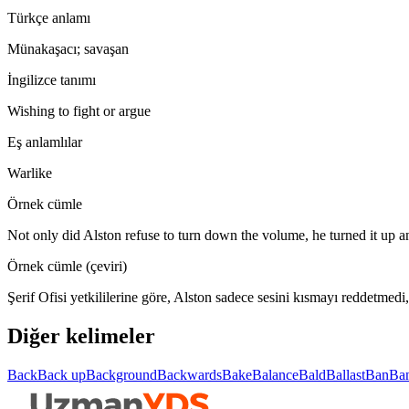
Türkçe anlamı
Münakaşacı; savaşan
İngilizce tanımı
Wishing to fight or argue
Eş anlamlılar
Warlike
Örnek cümle
Not only did Alston refuse to turn down the volume, he turned it up 
Örnek cümle (çeviri)
Şerif Ofisi yetkililerine göre, Alston sadece sesini kısmayı reddetmedi,
Diğer kelimeler
Back
Back up
Background
Backwards
Bake
Balance
Bald
Ballast
Ban
Ba