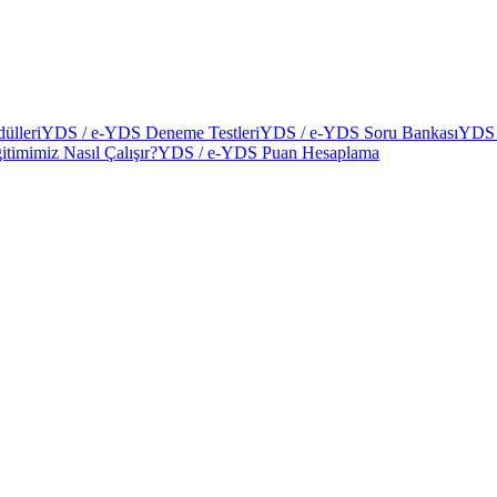
ülleri
YDS / e-YDS Deneme Testleri
YDS / e-YDS Soru Bankası
YDS 
itimimiz Nasıl Çalışır?
YDS / e-YDS Puan Hesaplama