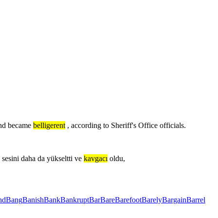
and became
belligerent
, according to Sheriff's Office officials.
 sesini daha da yükseltti ve
kavgacı
oldu,
nd
Bang
Banish
Bank
Bankrupt
Bar
Bare
Barefoot
Barely
Bargain
Barrel