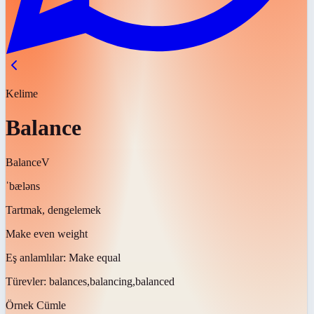
Kelime
Balance
Balance
V
ˈbæləns
Tartmak, dengelemek
Make even weight
Eş anlamlılar:
Make equal
Türevler:
balances,balancing,balanced
Örnek Cümle