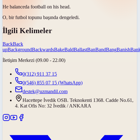
He
balanced
a football on his head.
O, bir futbol topunu başında
dengeledi
.
İlgili Kelimeler
Back
Back
up
Background
Backwards
Bake
Bald
Ballast
Ban
Band
Bang
Banish
Ban
İletişim Merkezi (09.00 - 22.00)
0(312) 911 37 15
0(546) 855 07 15
(WhatsApp)
destek@uzmandil.com
Hacettepe İvedik OSB. Teknokenti 1368. Cadde No.61,
4. Kat Ofis No: 32 İvedik / ANKARA