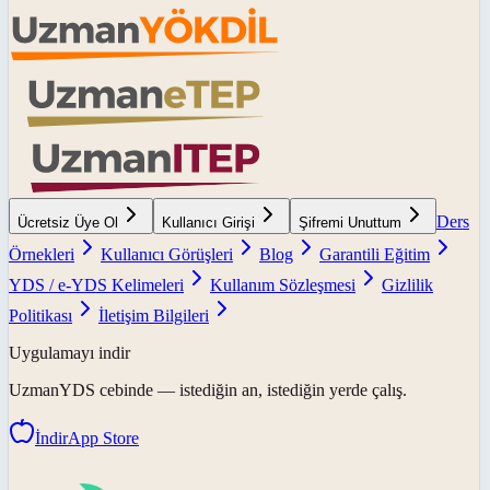
Ders
Ücretsiz Üye Ol
Kullanıcı Girişi
Şifremi Unuttum
Örnekleri
Kullanıcı Görüşleri
Blog
Garantili Eğitim
YDS / e-YDS Kelimeleri
Kullanım Sözleşmesi
Gizlilik
Politikası
İletişim Bilgileri
Uygulamayı indir
UzmanYDS
cebinde — istediğin an, istediğin yerde çalış.
İndir
App Store