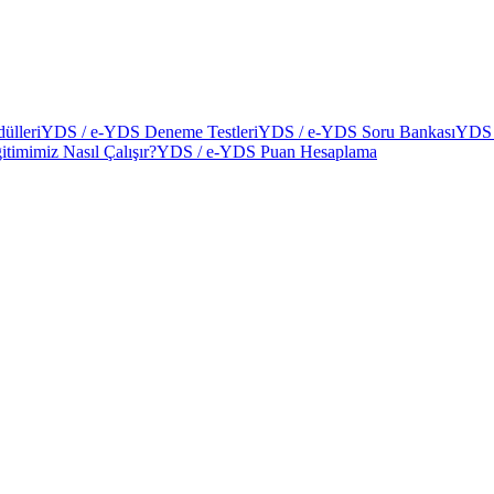
ülleri
YDS / e-YDS Deneme Testleri
YDS / e-YDS Soru Bankası
YDS 
itimimiz Nasıl Çalışır?
YDS / e-YDS Puan Hesaplama