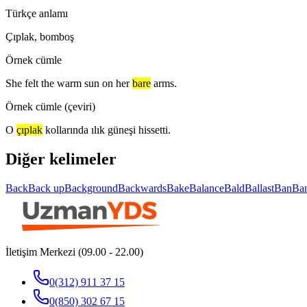
Türkçe anlamı
Çıplak, bomboş
Örnek cümle
She felt the warm sun on her
bare
arms.
Örnek cümle (çeviri)
O
çıplak
kollarında ılık güneşi hissetti.
Diğer kelimeler
Back
Back up
Background
Backwards
Bake
Balance
Bald
Ballast
Ban
Ba
İletişim Merkezi (09.00 - 22.00)
0(312) 911 37 15
0(850) 302 67 15