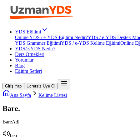
YDS Eğitimi
Online YDS / e-YDS Eğitimi Nedir?
YDS / e-YDS Destek Mod
YDS Grammer Eğitimi
YDS / e-YDS Kelime Eğitimi
Online Eğ
YDS/e-YDS Nedir?
Ders Örnekleri
Yorumlar
Blog
Eğitim Setleri
Giriş Yap
Ücretsiz Üye Ol
Ana Sayfa
Kelime Listesi
Bare
.
Bare
Adj
beə