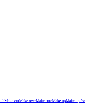
ith
Make out
Make over
Make sure
Make up
Make up for