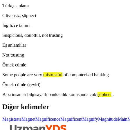
Türkçe anlamı
Güvensiz, şüpheci
İngilizce tanımı
Suspicious, doubtful, not trusting
Eş anlamlılar
Not trusting
Örnek cümle
Some people are very
mistrustful
of computerised banking.
Örnek cümle (çeviri)
Bazı insanlar bilgisayarlı bankacılık konusunda çok
şüpheci
.
Diğer kelimeler
Magistrate
Magnet
Magnificence
Magnificent
Magnify
Magnitude
Main
M