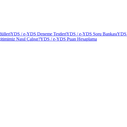
ülleri
YDS / e-YDS Deneme Testleri
YDS / e-YDS Soru Bankası
YDS 
itimimiz Nasıl Çalışır?
YDS / e-YDS Puan Hesaplama