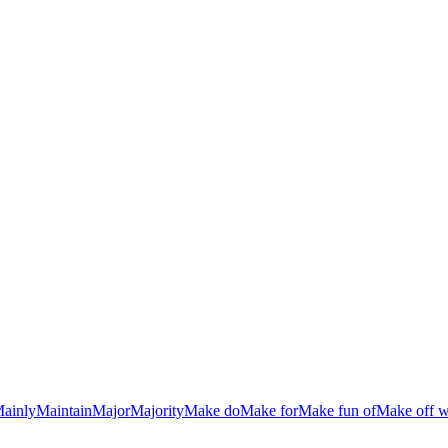
ainly
Maintain
Major
Majority
Make do
Make for
Make fun of
Make off w