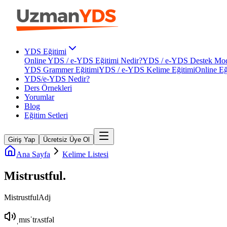
YDS Eğitimi
Online YDS / e-YDS Eğitimi Nedir?
YDS / e-YDS Destek Mod
YDS Grammer Eğitimi
YDS / e-YDS Kelime Eğitimi
Online Eğ
YDS/e-YDS Nedir?
Ders Örnekleri
Yorumlar
Blog
Eğitim Setleri
Giriş Yap
Ücretsiz Üye Ol
Ana Sayfa
Kelime Listesi
Mistrustful
.
Mistrustful
Adj
ˌmɪsˈtrʌstfəl