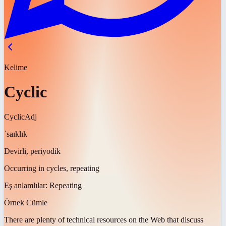
Kelime
Cyclic
Cyclic
Adj
ˈsaɪklɪk
Devirli, periyodik
Occurring in cycles, repeating
Eş anlamlılar:
Repeating
Örnek Cümle
There are plenty of technical resources on the Web that discuss