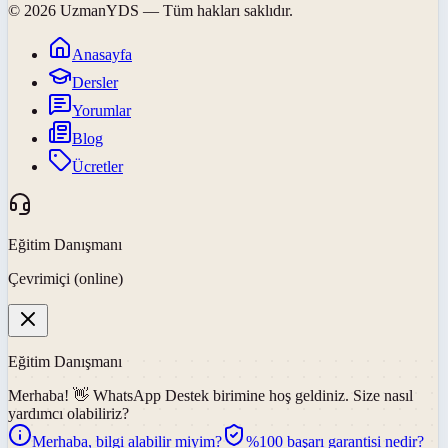
©
2026
UzmanYDS
— Tüm hakları saklıdır.
Anasayfa
Dersler
Yorumlar
Blog
Ücretler
Eğitim Danışmanı
Çevrimiçi (online)
Eğitim Danışmanı
Merhaba! 👋
WhatsApp Destek
birimine hoş geldiniz. Size nasıl
yardımcı olabiliriz?
Merhaba, bilgi alabilir miyim?
%100 başarı garantisi nedir?