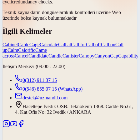
cyclic
redundancy checks.
Teknik kaynakların
döngüsel
artıklık kontrolleri üzerine Web
üzerinde bolca kaynak bulunmaktadır
İlgili Kelimeler
Cabinet
Cable
Cage
Calculate
Call at
Call for
Call off
Call on
Call
up
Calm
Calorific
Came
across
Cancel
Candidate
Candle
Canister
Canopy
Canyon
Cap
Capability
İletişim Merkezi (09.00 - 22.00)
0(312) 911 37 15
0(546) 855 07 15
(WhatsApp)
destek@uzmandil.com
Hacettepe İvedik OSB. Teknokenti 1368. Cadde No.61,
4. Kat Ofis No: 32 İvedik / ANKARA