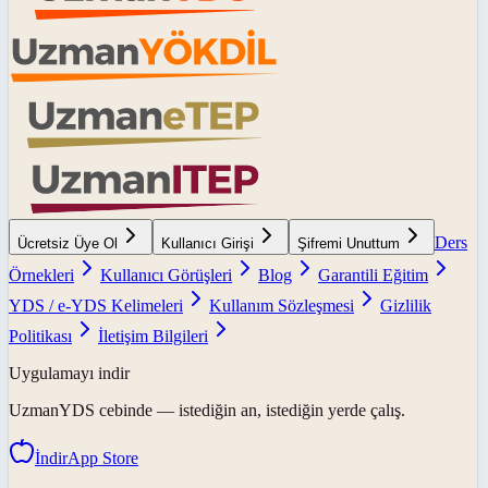
Ders
Ücretsiz Üye Ol
Kullanıcı Girişi
Şifremi Unuttum
Örnekleri
Kullanıcı Görüşleri
Blog
Garantili Eğitim
YDS / e-YDS Kelimeleri
Kullanım Sözleşmesi
Gizlilik
Politikası
İletişim Bilgileri
Uygulamayı indir
UzmanYDS
cebinde — istediğin an, istediğin yerde çalış.
İndir
App Store