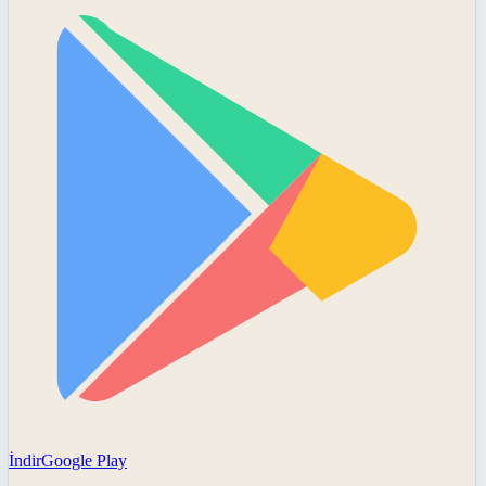
İndir
Google Play