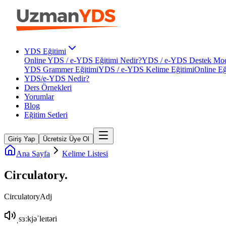
YDS Eğitimi
Online YDS / e-YDS Eğitimi Nedir?
YDS / e-YDS Destek Mod
YDS Grammer Eğitimi
YDS / e-YDS Kelime Eğitimi
Online Eğ
YDS/e-YDS Nedir?
Ders Örnekleri
Yorumlar
Blog
Eğitim Setleri
Giriş Yap
Ücretsiz Üye Ol
Ana Sayfa
Kelime Listesi
Circulatory
.
Circulatory
Adj
ˌsɜːkjəˈleɪtəri