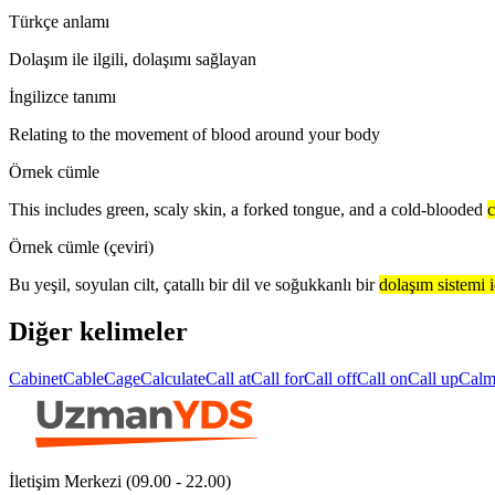
Türkçe anlamı
Dolaşım ile ilgili, dolaşımı sağlayan
İngilizce tanımı
Relating to the movement of blood around your body
Örnek cümle
This includes green, scaly skin, a forked tongue, and a cold-blooded
c
Örnek cümle (çeviri)
Bu yeşil, soyulan cilt, çatallı bir dil ve soğukkanlı bir
dolaşım sistemi i
Diğer kelimeler
Cabinet
Cable
Cage
Calculate
Call at
Call for
Call off
Call on
Call up
Cal
İletişim Merkezi (09.00 - 22.00)