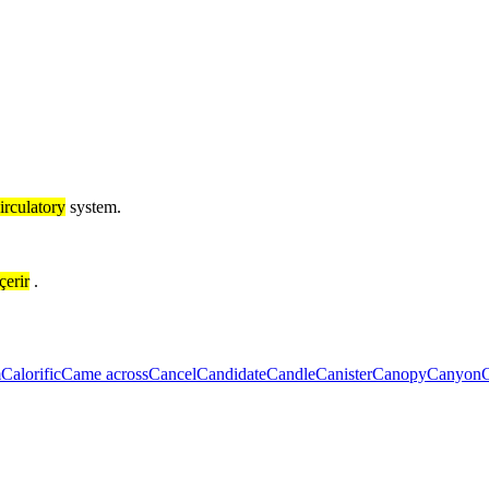
irculatory
system.
çerir
.
m
Calorific
Came across
Cancel
Candidate
Candle
Canister
Canopy
Canyon