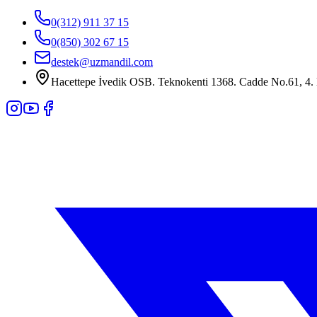
0(312) 911 37 15
0(850) 302 67 15
destek@uzmandil.com
Hacettepe İvedik OSB. Teknokenti 1368. Cadde No.61, 4