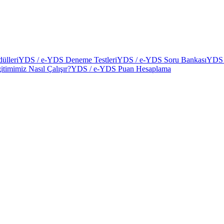
ülleri
YDS / e-YDS Deneme Testleri
YDS / e-YDS Soru Bankası
YDS 
itimimiz Nasıl Çalışır?
YDS / e-YDS Puan Hesaplama