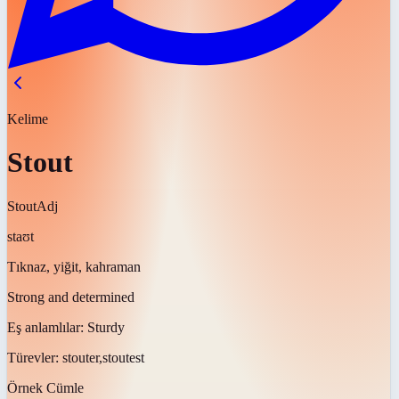
Kelime
Stout
Stout
Adj
staʊt
Tıknaz, yiğit, kahraman
Strong and determined
Eş anlamlılar:
Sturdy
Türevler:
stouter,stoutest
Örnek Cümle