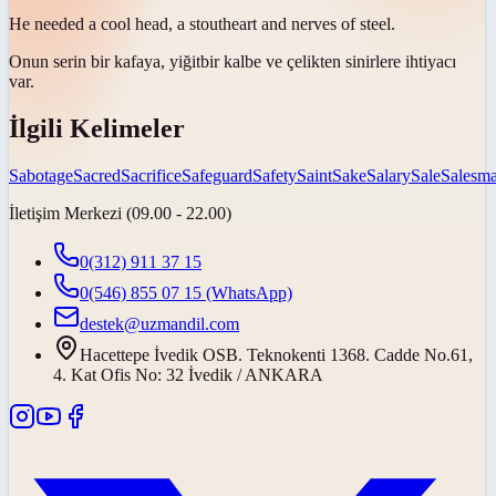
He needed a cool head, a
stout
heart and nerves of steel.
Onun serin bir kafaya,
yiğit
bir kalbe ve çelikten sinirlere ihtiyacı
var.
İlgili Kelimeler
Sabotage
Sacred
Sacrifice
Safeguard
Safety
Saint
Sake
Salary
Sale
Salesm
İletişim Merkezi (09.00 - 22.00)
0(312) 911 37 15
0(546) 855 07 15
(WhatsApp)
destek@uzmandil.com
Hacettepe İvedik OSB. Teknokenti 1368. Cadde No.61,
4. Kat Ofis No: 32 İvedik / ANKARA