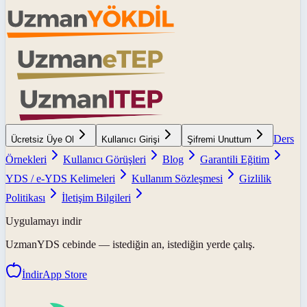
Ders
Ücretsiz Üye Ol
Kullanıcı Girişi
Şifremi Unuttum
Örnekleri
Kullanıcı Görüşleri
Blog
Garantili Eğitim
YDS / e-YDS Kelimeleri
Kullanım Sözleşmesi
Gizlilik
Politikası
İletişim Bilgileri
Uygulamayı indir
UzmanYDS
cebinde — istediğin an, istediğin yerde çalış.
İndir
App Store