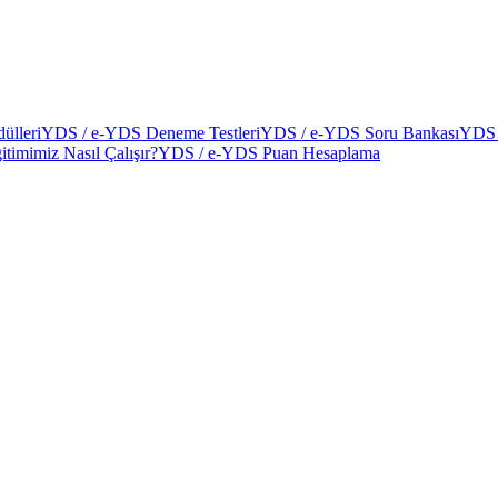
ülleri
YDS / e-YDS Deneme Testleri
YDS / e-YDS Soru Bankası
YDS 
itimimiz Nasıl Çalışır?
YDS / e-YDS Puan Hesaplama