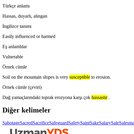
Türkçe anlamı
Hassas, duyarlı, alıngan
İngilizce tanımı
Easily influenced or harmed
Eş anlamlılar
Vulnerable
Örnek cümle
Soil on the mountain slopes is very
susceptible
to erosion.
Örnek cümle (çeviri)
Dağ yamaçlarındaki toprak erozyona karşı çok
hassastır
.
Diğer kelimeler
Sabotage
Sacred
Sacrifice
Safeguard
Safety
Saint
Sake
Salary
Sale
Salesm