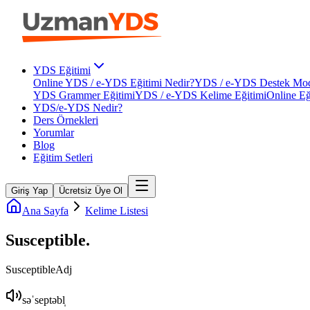
YDS Eğitimi
Online YDS / e-YDS Eğitimi Nedir?
YDS / e-YDS Destek Mod
YDS Grammer Eğitimi
YDS / e-YDS Kelime Eğitimi
Online Eğ
YDS/e-YDS Nedir?
Ders Örnekleri
Yorumlar
Blog
Eğitim Setleri
Giriş Yap
Ücretsiz Üye Ol
Ana Sayfa
Kelime Listesi
Susceptible
.
Susceptible
Adj
səˈseptəbl̩