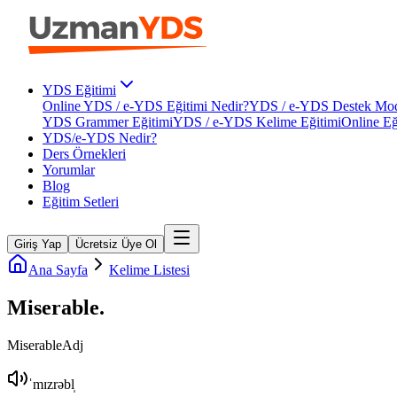
YDS Eğitimi
Online YDS / e-YDS Eğitimi Nedir?
YDS / e-YDS Destek Mod
YDS Grammer Eğitimi
YDS / e-YDS Kelime Eğitimi
Online Eğ
YDS/e-YDS Nedir?
Ders Örnekleri
Yorumlar
Blog
Eğitim Setleri
Giriş Yap
Ücretsiz Üye Ol
Ana Sayfa
Kelime Listesi
Miserable
.
Miserable
Adj
ˈmɪzrəbl̩