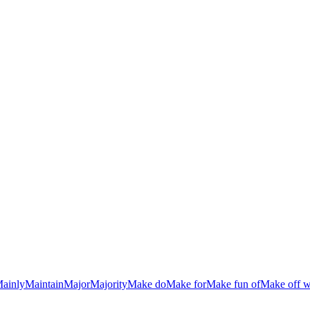
ainly
Maintain
Major
Majority
Make do
Make for
Make fun of
Make off w