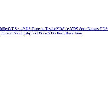
ülleri
YDS / e-YDS Deneme Testleri
YDS / e-YDS Soru Bankası
YDS 
itimimiz Nasıl Çalışır?
YDS / e-YDS Puan Hesaplama