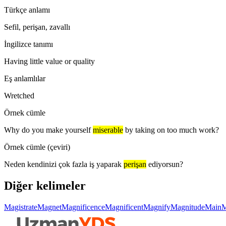
Türkçe anlamı
Sefil, perişan, zavallı
İngilizce tanımı
Having little value or quality
Eş anlamlılar
Wretched
Örnek cümle
Why do you make yourself
miserable
by taking on too much work?
Örnek cümle (çeviri)
Neden kendinizi çok fazla iş yaparak
perişan
ediyorsun?
Diğer kelimeler
Magistrate
Magnet
Magnificence
Magnificent
Magnify
Magnitude
Main
M