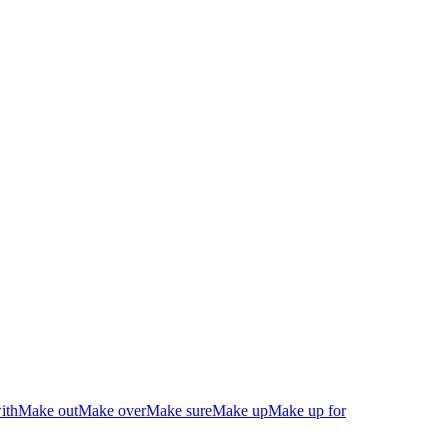
ith
Make out
Make over
Make sure
Make up
Make up for