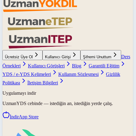
Ders
Ücretsiz Üye Ol
Kullanıcı Girişi
Şifremi Unuttum
Örnekleri
Kullanıcı Görüşleri
Blog
Garantili Eğitim
YDS / e-YDS Kelimeleri
Kullanım Sözleşmesi
Gizlilik
Politikası
İletişim Bilgileri
Uygulamayı indir
UzmanYDS
cebinde — istediğin an, istediğin yerde çalış.
İndir
App Store