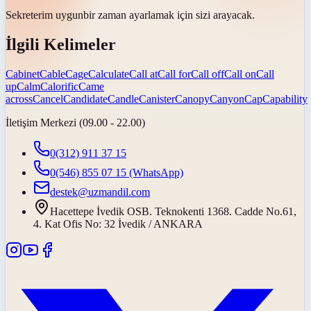
Sekreterim
uygun
bir zaman ayarlamak için sizi arayacak.
İlgili Kelimeler
Cabinet
Cable
Cage
Calculate
Call at
Call for
Call off
Call on
Call
up
Calm
Calorific
Came
across
Cancel
Candidate
Candle
Canister
Canopy
Canyon
Cap
Capability
İletişim Merkezi (09.00 - 22.00)
0(312) 911 37 15
0(546) 855 07 15
(WhatsApp)
destek@uzmandil.com
Hacettepe İvedik OSB. Teknokenti 1368. Cadde No.61,
4. Kat Ofis No: 32 İvedik / ANKARA