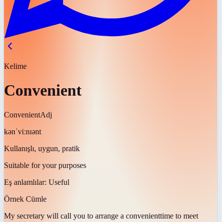
Kelime
Convenient
Convenient
Adj
kənˈviːnɪənt
Kullanışlı, uygun, pratik
Suitable for your purposes
Eş anlamlılar:
Useful
Örnek Cümle
My secretary will call you to arrange a
convenient
time to meet