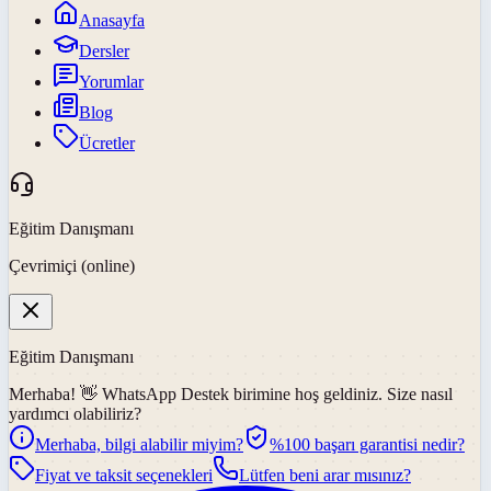
Anasayfa
Dersler
Yorumlar
Blog
Ücretler
Eğitim Danışmanı
Çevrimiçi (online)
Eğitim Danışmanı
Merhaba! 👋
WhatsApp Destek
birimine hoş geldiniz. Size nasıl
yardımcı olabiliriz?
Merhaba, bilgi alabilir miyim?
%100 başarı garantisi nedir?
Fiyat ve taksit seçenekleri
Lütfen beni arar mısınız?