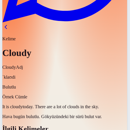
Kelime
Cloudy
Cloudy
Adj
ˈklaʊdi
Bulutlu
Örnek Cümle
It is
cloudy
today. There are a lot of clouds in the sky.
Hava bugün
bulutlu
. Gökyüzündeki bir sürü bulut var.
İlgili Kelimeler