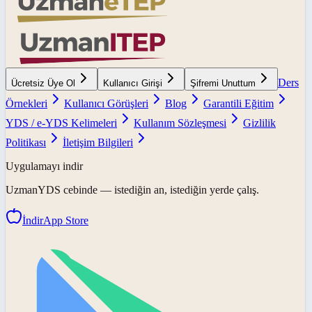
Ders
Ücretsiz Üye Ol
Kullanıcı Girişi
Şifremi Unuttum
Örnekleri
Kullanıcı Görüşleri
Blog
Garantili Eğitim
YDS / e-YDS Kelimeleri
Kullanım Sözleşmesi
Gizlilik
Politikası
İletişim Bilgileri
Uygulamayı indir
UzmanYDS
cebinde — istediğin an, istediğin yerde çalış.
İndir
App Store