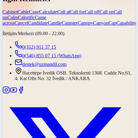
Cabinet
Cable
Cage
Calculate
Call at
Call for
Call off
Call on
Call
up
Calm
Calorific
Came
across
Cancel
Candidate
Candle
Canister
Canopy
Canyon
Cap
Capability
İletişim Merkezi (09.00 - 22.00)
0(312) 911 37 15
0(546) 855 07 15
(WhatsApp)
destek@uzmandil.com
Hacettepe İvedik OSB. Teknokenti 1368. Cadde No.61,
4. Kat Ofis No: 32 İvedik / ANKARA