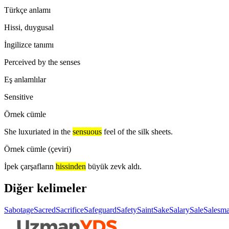
Türkçe anlamı
Hissi, duygusal
İngilizce tanımı
Perceived by the senses
Eş anlamlılar
Sensitive
Örnek cümle
She luxuriated in the
sensuous
feel of the silk sheets.
Örnek cümle (çeviri)
İpek çarşafların
hissinden
büyük zevk aldı.
Diğer kelimeler
Sabotage
Sacred
Sacrifice
Safeguard
Safety
Saint
Sake
Salary
Sale
Salesm