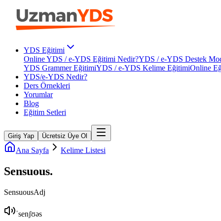
YDS Eğitimi
Online YDS / e-YDS Eğitimi Nedir?
YDS / e-YDS Destek Mod
YDS Grammer Eğitimi
YDS / e-YDS Kelime Eğitimi
Online Eğ
YDS/e-YDS Nedir?
Ders Örnekleri
Yorumlar
Blog
Eğitim Setleri
Giriş Yap
Ücretsiz Üye Ol
Ana Sayfa
Kelime Listesi
Sensuous
.
Sensuous
Adj
ˈsenʃʊəs