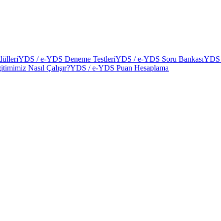
ülleri
YDS / e-YDS Deneme Testleri
YDS / e-YDS Soru Bankası
YDS 
itimimiz Nasıl Çalışır?
YDS / e-YDS Puan Hesaplama