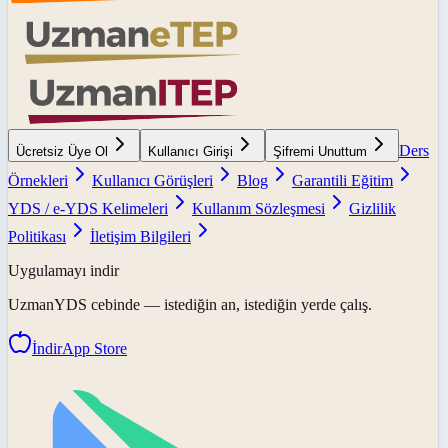
Ders
Ücretsiz Üye Ol
Kullanıcı Girişi
Şifremi Unuttum
Örnekleri
Kullanıcı Görüşleri
Blog
Garantili Eğitim
YDS / e-YDS Kelimeleri
Kullanım Sözleşmesi
Gizlilik
Politikası
İletişim Bilgileri
Uygulamayı indir
UzmanYDS
cebinde — istediğin an, istediğin yerde çalış.
İndir
App Store