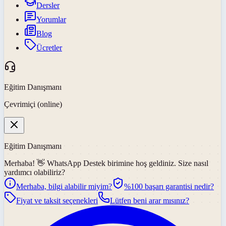
Dersler
Yorumlar
Blog
Ücretler
Eğitim Danışmanı
Çevrimiçi (online)
Eğitim Danışmanı
Merhaba! 👋
WhatsApp Destek
birimine hoş geldiniz. Size nasıl
yardımcı olabiliriz?
Merhaba, bilgi alabilir miyim?
%100 başarı garantisi nedir?
Fiyat ve taksit seçenekleri
Lütfen beni arar mısınız?