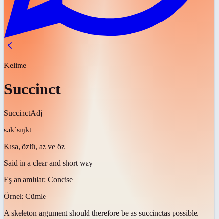
Kelime
Succinct
Succinct
Adj
səkˈsɪŋkt
Kısa, özlü, az ve öz
Said in a clear and short way
Eş anlamlılar:
Concise
Örnek Cümle
A skeleton argument should therefore be as
succinct
as possible.