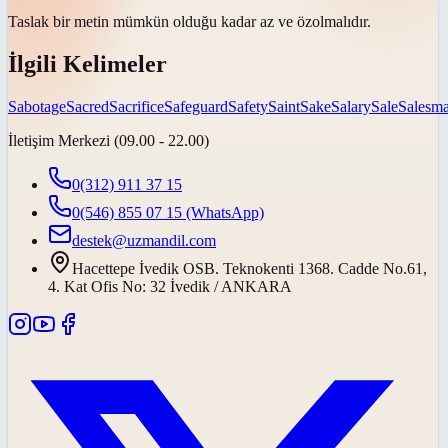
Taslak bir metin mümkün olduğu kadar az ve
öz
olmalıdır.
İlgili Kelimeler
Sabotage
Sacred
Sacrifice
Safeguard
Safety
Saint
Sake
Salary
Sale
Salesm
İletişim Merkezi (09.00 - 22.00)
0(312) 911 37 15
0(546) 855 07 15
(WhatsApp)
destek@uzmandil.com
Hacettepe İvedik OSB. Teknokenti 1368. Cadde No.61,
4. Kat Ofis No: 32 İvedik / ANKARA