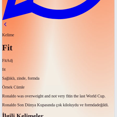
Kelime
Fit
Fit
Adj
fɪt
Sağlıklı, zinde, formda
Örnek Cümle
Ronaldo was overweight and not very
fit
in the last World Cup.
Ronaldo Son Dünya Kupasında çok kiloluydu ve
formda
değildi.
İlgili Kelimeler