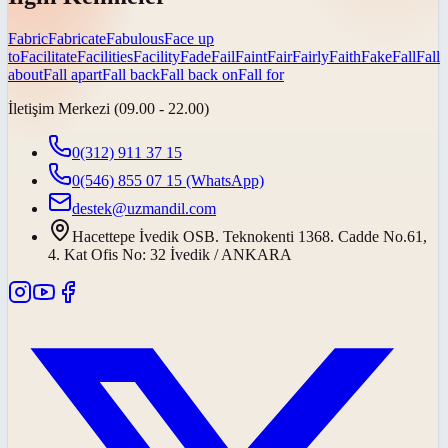
Fabric
Fabricate
Fabulous
Face up
to
Facilitate
Facilities
Facility
Fade
Fail
Faint
Fair
Fairly
Faith
Fake
Fall
Fall
about
Fall apart
Fall back
Fall back on
Fall for
İletişim Merkezi (09.00 - 22.00)
0(312) 911 37 15
0(546) 855 07 15
(WhatsApp)
destek@uzmandil.com
Hacettepe İvedik OSB. Teknokenti 1368. Cadde No.61,
4. Kat Ofis No: 32 İvedik / ANKARA