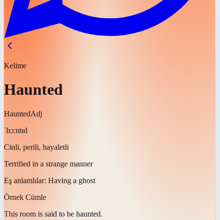
Kelime
Haunted
Haunted
Adj
ˈhɔːntɪd
Cinli, perili, hayaletli
Terrified in a strange manner
Eş anlamlılar:
Having a ghost
Örnek Cümle
This room is said to be
haunted
.