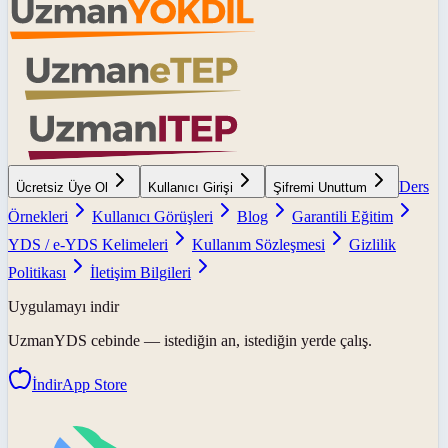
Ders
Ücretsiz Üye Ol
Kullanıcı Girişi
Şifremi Unuttum
Örnekleri
Kullanıcı Görüşleri
Blog
Garantili Eğitim
YDS / e-YDS Kelimeleri
Kullanım Sözleşmesi
Gizlilik
Politikası
İletişim Bilgileri
Uygulamayı indir
UzmanYDS
cebinde — istediğin an, istediğin yerde çalış.
İndir
App Store