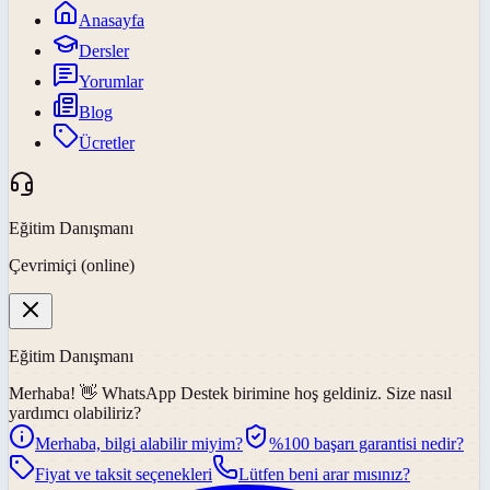
Anasayfa
Dersler
Yorumlar
Blog
Ücretler
Eğitim Danışmanı
Çevrimiçi (online)
Eğitim Danışmanı
Merhaba! 👋
WhatsApp Destek
birimine hoş geldiniz. Size nasıl
yardımcı olabiliriz?
Merhaba, bilgi alabilir miyim?
%100 başarı garantisi nedir?
Fiyat ve taksit seçenekleri
Lütfen beni arar mısınız?