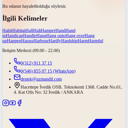
Bu odanın
hayaletli
olduğu söylenir.
İlgili Kelimeler
Habit
Habitat
Hall
Halt
Hamper
Hand
Hand
in
Handicap
Handle
Hang
Hang onto
Hang over
Hang
up
Happen
Harass
Harbour
Hardly
Hardship
Harm
Harmful
İletişim Merkezi (09.00 - 22.00)
0(312) 911 37 15
0(546) 855 07 15
(WhatsApp)
destek@uzmandil.com
Hacettepe İvedik OSB. Teknokenti 1368. Cadde No.61,
4. Kat Ofis No: 32 İvedik / ANKARA