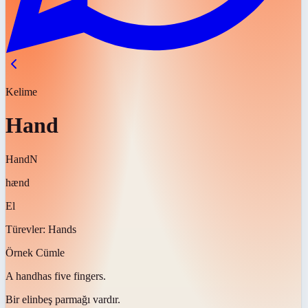
Kelime
Hand
Hand
N
hænd
El
Türevler:
Hands
Örnek Cümle
A
hand
has five fingers.
Bir
elin
beş parmağı vardır.