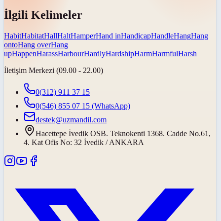
İlgili Kelimeler
Habit
Habitat
Hall
Halt
Hamper
Hand in
Handicap
Handle
Hang
Hang
onto
Hang over
Hang
up
Happen
Harass
Harbour
Hardly
Hardship
Harm
Harmful
Harsh
İletişim Merkezi (09.00 - 22.00)
0(312) 911 37 15
0(546) 855 07 15
(WhatsApp)
destek@uzmandil.com
Hacettepe İvedik OSB. Teknokenti 1368. Cadde No.61,
4. Kat Ofis No: 32 İvedik / ANKARA