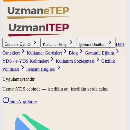
Ders
Ücretsiz Üye Ol
Kullanıcı Girişi
Şifremi Unuttum
Örnekleri
Kullanıcı Görüşleri
Blog
Garantili Eğitim
YDS / e-YDS Kelimeleri
Kullanım Sözleşmesi
Gizlilik
Politikası
İletişim Bilgileri
Uygulamayı indir
UzmanYDS
cebinde — istediğin an, istediğin yerde çalış.
İndir
App Store