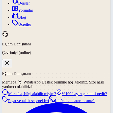
Dersler
Yorumlar
Blog
Ücretler
Eğitim Danışmanı
Çevrimiçi (online)
Eğitim Danışmanı
Merhaba! 👋
WhatsApp Destek
birimine hoş geldiniz. Size nasıl
yardımcı olabiliriz?
Merhaba, bilgi alabilir miyim?
%100 başarı garantisi nedir?
Fiyat ve taksit seçenekleri
Lütfen beni arar mısınız?