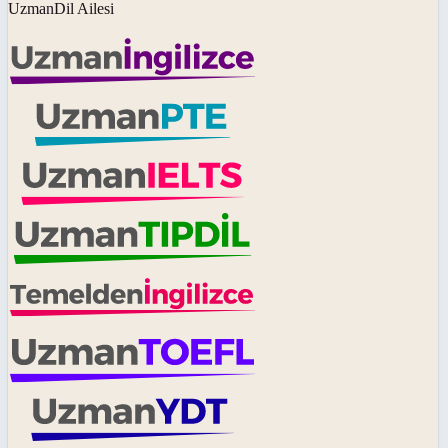
UzmanDil Ailesi