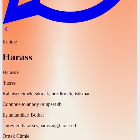
Kelime
Harass
Harass
V
ˈhærəs
Rahatsız etmek, sıkmak, bezdirmek, istismar
Continue to annoy or upset sb
Eş anlamlılar:
Bother
Türevler:
harasses,harassing,harassed
Örnek Cümle