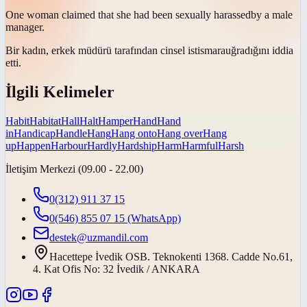
One woman claimed that she had been sexually
harassed
by a male
manager.
Bir kadın, erkek müdürü tarafından cinsel
istismara
uğradığını iddia
etti.
İlgili Kelimeler
Habit
Habitat
Hall
Halt
Hamper
Hand
Hand
in
Handicap
Handle
Hang
Hang onto
Hang over
Hang
up
Happen
Harbour
Hardly
Hardship
Harm
Harmful
Harsh
İletişim Merkezi (09.00 - 22.00)
0(312) 911 37 15
0(546) 855 07 15
(WhatsApp)
destek@uzmandil.com
Hacettepe İvedik OSB. Teknokenti 1368. Cadde No.61,
4. Kat Ofis No: 32 İvedik / ANKARA