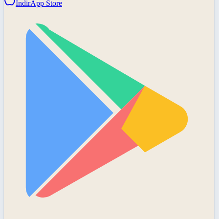
İndir
App Store