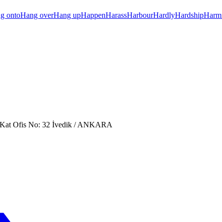
g onto
Hang over
Hang up
Happen
Harass
Harbour
Hardly
Hardship
Harm
. Kat Ofis No: 32 İvedik / ANKARA