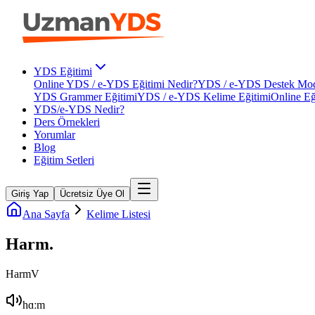
YDS Eğitimi
Online YDS / e-YDS Eğitimi Nedir?
YDS / e-YDS Destek Mod
YDS Grammer Eğitimi
YDS / e-YDS Kelime Eğitimi
Online Eğ
YDS/e-YDS Nedir?
Ders Örnekleri
Yorumlar
Blog
Eğitim Setleri
Giriş Yap
Ücretsiz Üye Ol
Ana Sayfa
Kelime Listesi
Harm
.
Harm
V
hɑːm