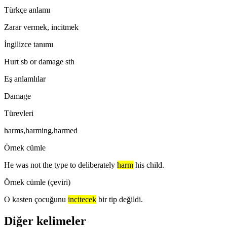
Türkçe anlamı
Zarar vermek, incitmek
İngilizce tanımı
Hurt sb or damage sth
Eş anlamlılar
Damage
Türevleri
harms,harming,harmed
Örnek cümle
He was not the type to deliberately
harm
his child.
Örnek cümle (çeviri)
O kasten çocuğunu
incitecek
bir tip değildi.
Diğer kelimeler