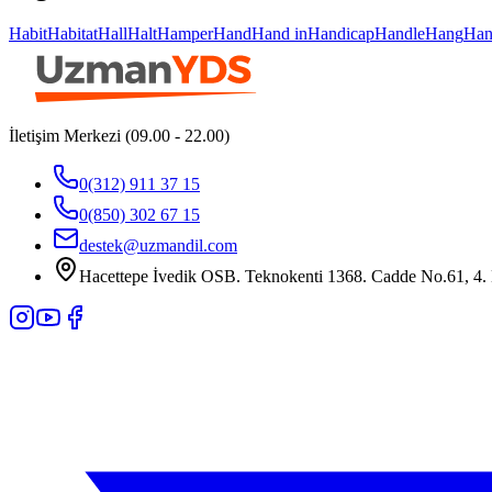
Habit
Habitat
Hall
Halt
Hamper
Hand
Hand in
Handicap
Handle
Hang
Han
İletişim Merkezi (09.00 - 22.00)
0(312) 911 37 15
0(850) 302 67 15
destek@uzmandil.com
Hacettepe İvedik OSB. Teknokenti 1368. Cadde No.61, 4