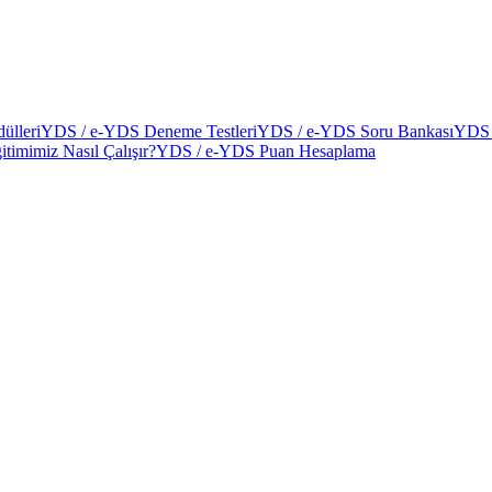
ülleri
YDS / e-YDS Deneme Testleri
YDS / e-YDS Soru Bankası
YDS 
itimimiz Nasıl Çalışır?
YDS / e-YDS Puan Hesaplama