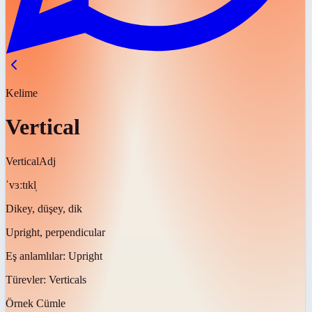
Kelime
Vertical
Vertical
Adj
ˈvɜːtɪkl̩
Dikey, düşey, dik
Upright, perpendicular
Eş anlamlılar:
Upright
Türevler:
Verticals
Örnek Cümle