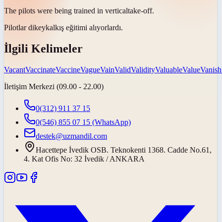
The pilots were being trained in
vertical
take-off.
Pilotlar
dikey
kalkış eğitimi alıyorlardı.
İlgili Kelimeler
Vacant
Vaccinate
Vaccine
Vague
Vain
Valid
Validity
Valuable
Value
Vanish
İletişim Merkezi (09.00 - 22.00)
0(312) 911 37 15
0(546) 855 07 15
(WhatsApp)
destek@uzmandil.com
Hacettepe İvedik OSB. Teknokenti 1368. Cadde No.61,
4. Kat Ofis No: 32 İvedik / ANKARA