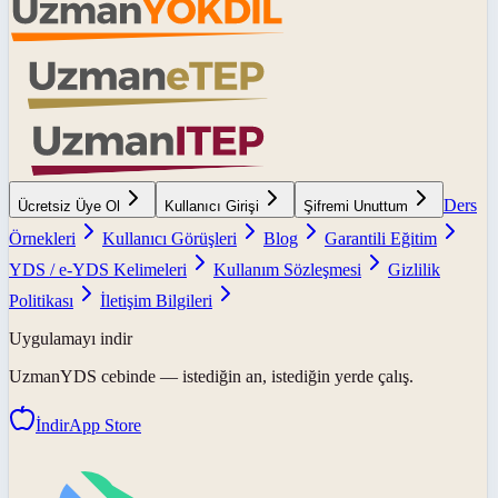
Ders
Ücretsiz Üye Ol
Kullanıcı Girişi
Şifremi Unuttum
Örnekleri
Kullanıcı Görüşleri
Blog
Garantili Eğitim
YDS / e-YDS Kelimeleri
Kullanım Sözleşmesi
Gizlilik
Politikası
İletişim Bilgileri
Uygulamayı indir
UzmanYDS
cebinde — istediğin an, istediğin yerde çalış.
İndir
App Store