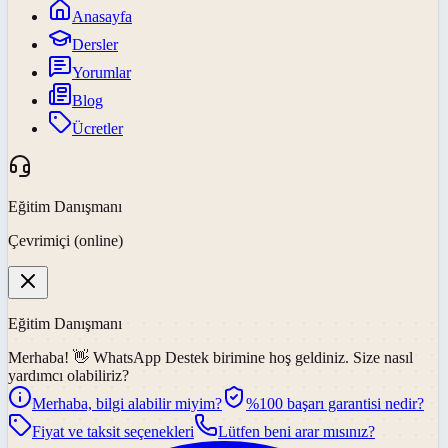
Anasayfa
Dersler
Yorumlar
Blog
Ücretler
Eğitim Danışmanı
Çevrimiçi (online)
Eğitim Danışmanı
Merhaba! 👋
WhatsApp Destek
birimine hoş geldiniz. Size nasıl
yardımcı olabiliriz?
Merhaba, bilgi alabilir miyim?
%100 başarı garantisi nedir?
Fiyat ve taksit seçenekleri
Lütfen beni arar mısınız?