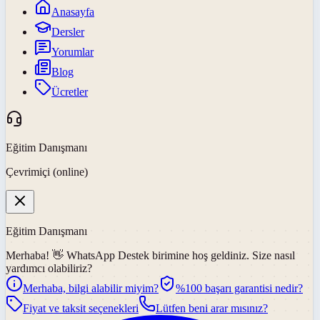
Anasayfa
Dersler
Yorumlar
Blog
Ücretler
Eğitim Danışmanı
Çevrimiçi (online)
Eğitim Danışmanı
Merhaba! 👋
WhatsApp Destek
birimine hoş geldiniz. Size nasıl
yardımcı olabiliriz?
Merhaba, bilgi alabilir miyim?
%100 başarı garantisi nedir?
Fiyat ve taksit seçenekleri
Lütfen beni arar mısınız?