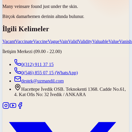
Many
veins
are found just under the skin.
Birçok
damar
hemen derinin altında bulunur.
İlgili Kelimeler
Vacant
Vaccinate
Vaccine
Vague
Vain
Valid
Validity
Valuable
Value
Vanish
İletişim Merkezi (09.00 - 22.00)
0(312) 911 37 15
0(546) 855 07 15
(WhatsApp)
destek@uzmandil.com
Hacettepe İvedik OSB. Teknokenti 1368. Cadde No.61,
4. Kat Ofis No: 32 İvedik / ANKARA