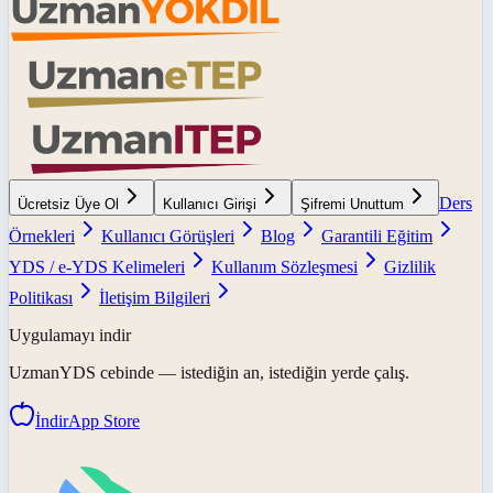
Ders
Ücretsiz Üye Ol
Kullanıcı Girişi
Şifremi Unuttum
Örnekleri
Kullanıcı Görüşleri
Blog
Garantili Eğitim
YDS / e-YDS Kelimeleri
Kullanım Sözleşmesi
Gizlilik
Politikası
İletişim Bilgileri
Uygulamayı indir
UzmanYDS
cebinde — istediğin an, istediğin yerde çalış.
İndir
App Store