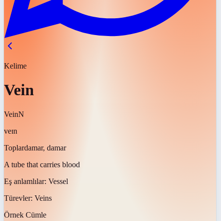
Kelime
Vein
Vein
N
veɪn
Toplardamar, damar
A tube that carries blood
Eş anlamlılar:
Vessel
Türevler:
Veins
Örnek Cümle