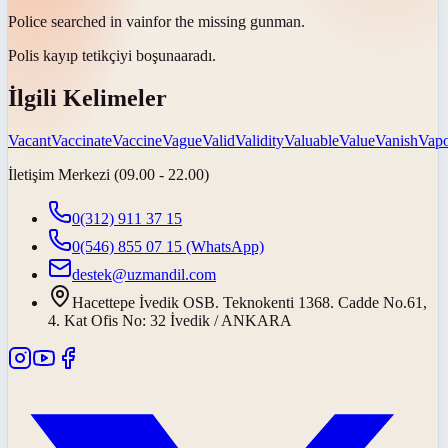
Police searched in
vain
for the missing gunman.
Polis kayıp tetikçiyi
boşuna
aradı.
İlgili Kelimeler
Vacant
Vaccinate
Vaccine
Vague
Valid
Validity
Valuable
Value
Vanish
Vapo
İletişim Merkezi (09.00 - 22.00)
0(312) 911 37 15
0(546) 855 07 15
(WhatsApp)
destek@uzmandil.com
Hacettepe İvedik OSB. Teknokenti 1368. Cadde No.61,
4. Kat Ofis No: 32 İvedik / ANKARA