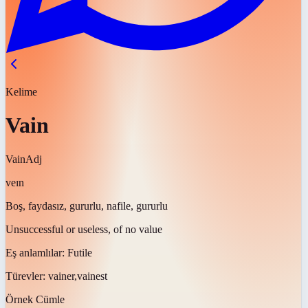
Kelime
Vain
Vain
Adj
veɪn
Boş, faydasız, gururlu, nafile, gururlu
Unsuccessful or useless, of no value
Eş anlamlılar:
Futile
Türevler:
vainer,vainest
Örnek Cümle