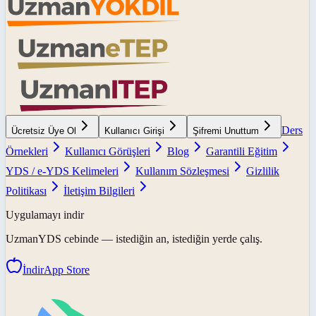
Ders
Ücretsiz Üye Ol
Kullanıcı Girişi
Şifremi Unuttum
Örnekleri
Kullanıcı Görüşleri
Blog
Garantili Eğitim
YDS / e-YDS Kelimeleri
Kullanım Sözleşmesi
Gizlilik
Politikası
İletişim Bilgileri
Uygulamayı indir
UzmanYDS
cebinde — istediğin an, istediğin yerde çalış.
İndir
App Store