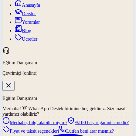
Anasayfa
Dersler
Yorumlar
Blog
Ücretler
Eğitim Danışmanı
Çevrimiçi (online)
Eğitim Danışmanı
Merhaba! 👋
WhatsApp Destek
birimine hoş geldiniz. Size nasıl
yardımcı olabiliriz?
Merhaba, bilgi alabilir miyim?
%100 başarı garantisi nedir?
Fiyat ve taksit seçenekleri
Lütfen beni arar mısınız?