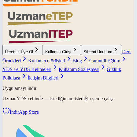
Ders
Ücretsiz Üye Ol
Kullanıcı Girişi
Şifremi Unuttum
Örnekleri
Kullanıcı Görüşleri
Blog
Garantili Eğitim
YDS / e-YDS Kelimeleri
Kullanım Sözleşmesi
Gizlilik
Politikası
İletişim Bilgileri
Uygulamayı indir
UzmanYDS
cebinde — istediğin an, istediğin yerde çalış.
İndir
App Store