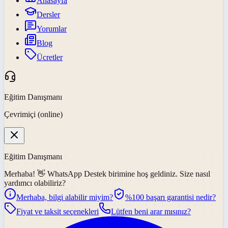
Anasayfa
Dersler
Yorumlar
Blog
Ücretler
Eğitim Danışmanı
Çevrimiçi (online)
Eğitim Danışmanı
Merhaba! 👋
WhatsApp Destek
birimine hoş geldiniz. Size nasıl
yardımcı olabiliriz?
Merhaba, bilgi alabilir miyim?
%100 başarı garantisi nedir?
Fiyat ve taksit seçenekleri
Lütfen beni arar mısınız?