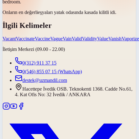
bedroom.
Onların en
değerli
eşyaları yatak odasında kasada kilitli idi.
İlgili Kelimeler
Vacant
Vaccinate
Vaccine
Vague
Vain
Valid
Validity
Value
Vanish
Vaporize
İletişim Merkezi (09.00 - 22.00)
0(312) 911 37 15
0(546) 855 07 15
(WhatsApp)
destek@uzmandil.com
Hacettepe İvedik OSB. Teknokenti 1368. Cadde No.61,
4. Kat Ofis No: 32 İvedik / ANKARA