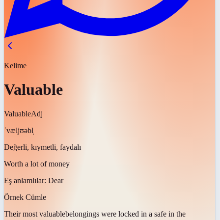
Kelime
Valuable
Valuable
Adj
ˈvæljʊəbl̩
Değerli, kıymetli, faydalı
Worth a lot of money
Eş anlamlılar:
Dear
Örnek Cümle
Their most
valuable
belongings were locked in a safe in the