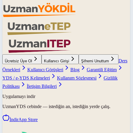
Ders
Ücretsiz Üye Ol
Kullanıcı Girişi
Şifremi Unuttum
Örnekleri
Kullanıcı Görüşleri
Blog
Garantili Eğitim
YDS / e-YDS Kelimeleri
Kullanım Sözleşmesi
Gizlilik
Politikası
İletişim Bilgileri
Uygulamayı indir
UzmanYDS
cebinde — istediğin an, istediğin yerde çalış.
İndir
App Store