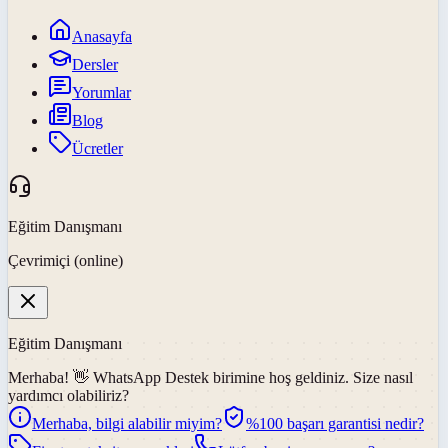
Anasayfa
Dersler
Yorumlar
Blog
Ücretler
Eğitim Danışmanı
Çevrimiçi (online)
Eğitim Danışmanı
Merhaba! 👋
WhatsApp Destek
birimine hoş geldiniz. Size nasıl
yardımcı olabiliriz?
Merhaba, bilgi alabilir miyim?
%100 başarı garantisi nedir?