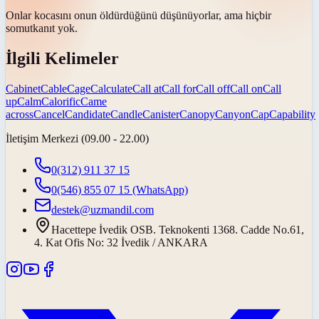
Onlar kocasını onun öldürdüğünü düşünüyorlar, ama hiçbir
somut
kanıt yok.
İlgili Kelimeler
Cabinet
Cable
Cage
Calculate
Call at
Call for
Call off
Call on
Call
up
Calm
Calorific
Came
across
Cancel
Candidate
Candle
Canister
Canopy
Canyon
Cap
Capability
İletişim Merkezi (09.00 - 22.00)
0(312) 911 37 15
0(546) 855 07 15
(WhatsApp)
destek@uzmandil.com
Hacettepe İvedik OSB. Teknokenti 1368. Cadde No.61,
4. Kat Ofis No: 32 İvedik / ANKARA