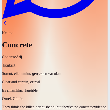
Kelime
Concrete
Concrete
Adj
ˈkɒŋkriːt
Somut, elle tutulur, gerçekten var olan
Clear and certain, or real
Eş anlamlılar:
Tangible
Örnek Cümle
They think she killed her husband, but they've no
concrete
evidence.