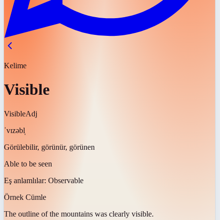
Kelime
Visible
Visible
Adj
ˈvɪzəbl̩
Görülebilir, görünür, görünen
Able to be seen
Eş anlamlılar:
Observable
Örnek Cümle
The outline of the mountains was clearly
visible
.