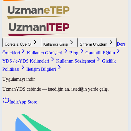
Ders
Ücretsiz Üye Ol
Kullanıcı Girişi
Şifremi Unuttum
Örnekleri
Kullanıcı Görüşleri
Blog
Garantili Eğitim
YDS / e-YDS Kelimeleri
Kullanım Sözleşmesi
Gizlilik
Politikası
İletişim Bilgileri
Uygulamayı indir
UzmanYDS
cebinde — istediğin an, istediğin yerde çalış.
İndir
App Store