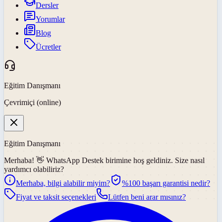
Dersler
Yorumlar
Blog
Ücretler
Eğitim Danışmanı
Çevrimiçi (online)
Eğitim Danışmanı
Merhaba! 👋
WhatsApp Destek
birimine hoş geldiniz. Size nasıl
yardımcı olabiliriz?
Merhaba, bilgi alabilir miyim?
%100 başarı garantisi nedir?
Fiyat ve taksit seçenekleri
Lütfen beni arar mısınız?