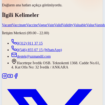
Dağların ana hatları açıkça
görünüyordu
.
İlgili Kelimeler
Vacant
Vaccinate
Vaccine
Vague
Vain
Valid
Validity
Valuable
Value
Vanish
İletişim Merkezi (09.00 - 22.00)
0(312) 911 37 15
0(546) 855 07 15
(WhatsApp)
destek@uzmandil.com
Hacettepe İvedik OSB. Teknokenti 1368. Cadde No.61,
4. Kat Ofis No: 32 İvedik / ANKARA