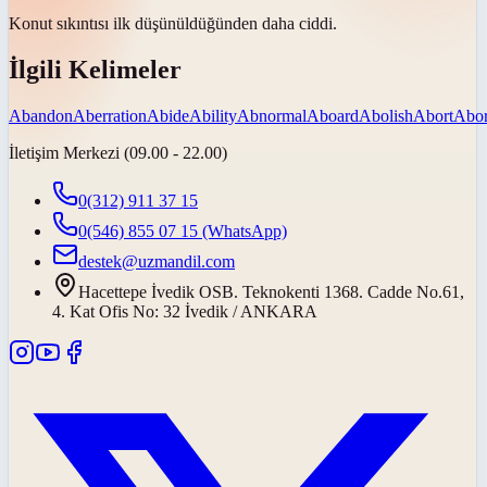
Konut sıkıntısı ilk düşünüldüğünden daha
ciddi
.
İlgili Kelimeler
Abandon
Aberration
Abide
Ability
Abnormal
Aboard
Abolish
Abort
Abor
İletişim Merkezi (09.00 - 22.00)
0(312) 911 37 15
0(546) 855 07 15
(WhatsApp)
destek@uzmandil.com
Hacettepe İvedik OSB. Teknokenti 1368. Cadde No.61,
4. Kat Ofis No: 32 İvedik / ANKARA