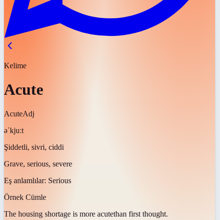
Kelime
Acute
Acute
Adj
əˈkjuːt
Şiddetli, sivri, ciddi
Grave, serious, severe
Eş anlamlılar:
Serious
Örnek Cümle
The housing shortage is more
acute
than first thought.