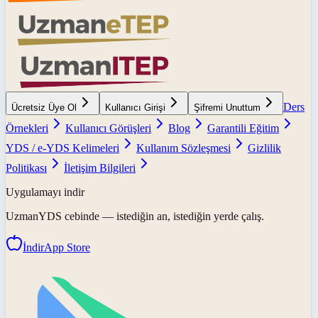
Ders
Ücretsiz Üye Ol
Kullanıcı Girişi
Şifremi Unuttum
Örnekleri
Kullanıcı Görüşleri
Blog
Garantili Eğitim
YDS / e-YDS Kelimeleri
Kullanım Sözleşmesi
Gizlilik
Politikası
İletişim Bilgileri
Uygulamayı indir
UzmanYDS
cebinde — istediğin an, istediğin yerde çalış.
İndir
App Store