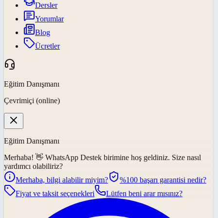
Dersler
Yorumlar
Blog
Ücretler
Eğitim Danışmanı
Çevrimiçi (online)
Eğitim Danışmanı
Merhaba! 👋
WhatsApp Destek
birimine hoş geldiniz. Size nasıl
yardımcı olabiliriz?
Merhaba, bilgi alabilir miyim?
%100 başarı garantisi nedir?
Fiyat ve taksit seçenekleri
Lütfen beni arar mısınız?