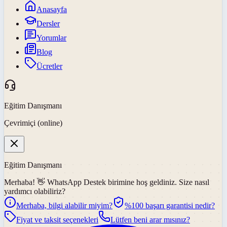
Anasayfa
Dersler
Yorumlar
Blog
Ücretler
Eğitim Danışmanı
Çevrimiçi (online)
Eğitim Danışmanı
Merhaba! 👋
WhatsApp Destek
birimine hoş geldiniz. Size nasıl
yardımcı olabiliriz?
Merhaba, bilgi alabilir miyim?
%100 başarı garantisi nedir?
Fiyat ve taksit seçenekleri
Lütfen beni arar mısınız?