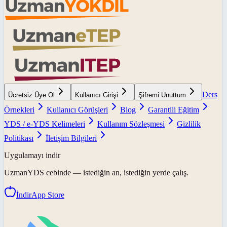
Ders
Ücretsiz Üye Ol
Kullanıcı Girişi
Şifremi Unuttum
Örnekleri
Kullanıcı Görüşleri
Blog
Garantili Eğitim
YDS / e-YDS Kelimeleri
Kullanım Sözleşmesi
Gizlilik
Politikası
İletişim Bilgileri
Uygulamayı indir
UzmanYDS
cebinde — istediğin an, istediğin yerde çalış.
İndir
App Store