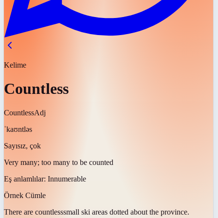
Kelime
Countless
Countless
Adj
ˈkaʊntləs
Sayısız, çok
Very many; too many to be counted
Eş anlamlılar:
Innumerable
Örnek Cümle
There are
countless
small ski areas dotted about the province.