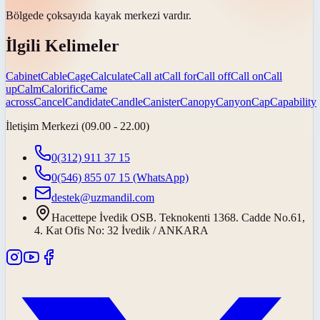
Bölgede
çok
sayıda kayak merkezi vardır.
İlgili Kelimeler
Cabinet
Cable
Cage
Calculate
Call at
Call for
Call off
Call on
Call
up
Calm
Calorific
Came
across
Cancel
Candidate
Candle
Canister
Canopy
Canyon
Cap
Capability
İletişim Merkezi (09.00 - 22.00)
0(312) 911 37 15
0(546) 855 07 15
(WhatsApp)
destek@uzmandil.com
Hacettepe İvedik OSB. Teknokenti 1368. Cadde No.61,
4. Kat Ofis No: 32 İvedik / ANKARA