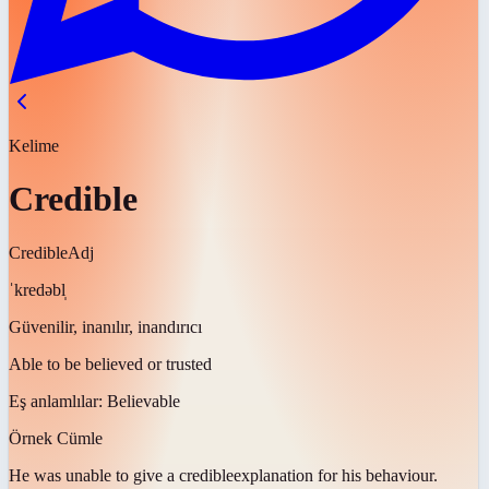
Kelime
Credible
Credible
Adj
ˈkredəbl̩
Güvenilir, inanılır, inandırıcı
Able to be believed or trusted
Eş anlamlılar:
Believable
Örnek Cümle
He was unable to give a
credible
explanation for his behaviour.