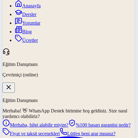
Anasayfa
Dersler
Yorumlar
Blog
Ücretler
Eğitim Danışmanı
Çevrimiçi (online)
Eğitim Danışmanı
Merhaba! 👋
WhatsApp Destek
birimine hoş geldiniz. Size nasıl
yardımcı olabiliriz?
Merhaba, bilgi alabilir miyim?
%100 başarı garantisi nedir?
Fiyat ve taksit seçenekleri
Lütfen beni arar mısınız?