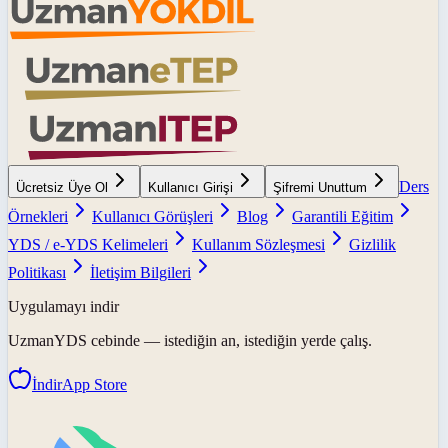
Ders
Ücretsiz Üye Ol
Kullanıcı Girişi
Şifremi Unuttum
Örnekleri
Kullanıcı Görüşleri
Blog
Garantili Eğitim
YDS / e-YDS Kelimeleri
Kullanım Sözleşmesi
Gizlilik
Politikası
İletişim Bilgileri
Uygulamayı indir
UzmanYDS
cebinde — istediğin an, istediğin yerde çalış.
İndir
App Store