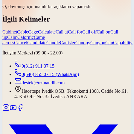
O, davranışı için
inanılır
bir açıklama yapamadı.
İlgili Kelimeler
Cabinet
Cable
Cage
Calculate
Call at
Call for
Call off
Call on
Call
up
Calm
Calorific
Came
across
Cancel
Candidate
Candle
Canister
Canopy
Canyon
Cap
Capability
İletişim Merkezi (09.00 - 22.00)
0(312) 911 37 15
0(546) 855 07 15
(WhatsApp)
destek@uzmandil.com
Hacettepe İvedik OSB. Teknokenti 1368. Cadde No.61,
4. Kat Ofis No: 32 İvedik / ANKARA