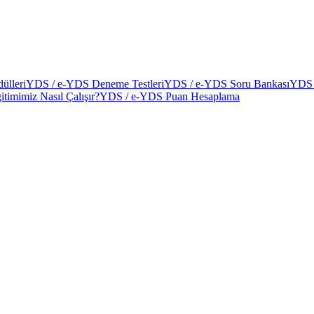
ülleri
YDS / e-YDS Deneme Testleri
YDS / e-YDS Soru Bankası
YDS 
itimimiz Nasıl Çalışır?
YDS / e-YDS Puan Hesaplama