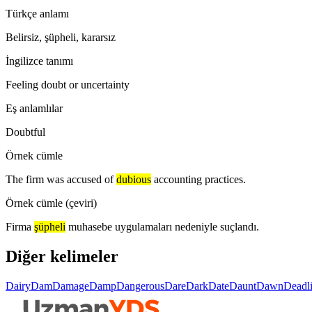
Türkçe anlamı
Belirsiz, şüpheli, kararsız
İngilizce tanımı
Feeling doubt or uncertainty
Eş anlamlılar
Doubtful
Örnek cümle
The firm was accused of
dubious
accounting practices.
Örnek cümle (çeviri)
Firma
şüpheli
muhasebe uygulamaları nedeniyle suçlandı.
Diğer kelimeler
Dairy
Dam
Damage
Damp
Dangerous
Dare
Dark
Date
Daunt
Dawn
Deadl