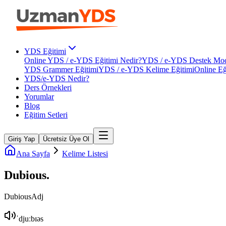
YDS Eğitimi
Online YDS / e-YDS Eğitimi Nedir?
YDS / e-YDS Destek Mod
YDS Grammer Eğitimi
YDS / e-YDS Kelime Eğitimi
Online Eğ
YDS/e-YDS Nedir?
Ders Örnekleri
Yorumlar
Blog
Eğitim Setleri
Giriş Yap
Ücretsiz Üye Ol
Ana Sayfa
Kelime Listesi
Dubious
.
Dubious
Adj
ˈdjuːbɪəs