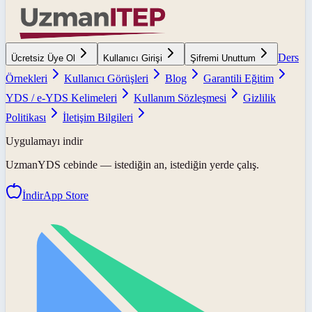
Ders
Ücretsiz Üye Ol
Kullanıcı Girişi
Şifremi Unuttum
Örnekleri
Kullanıcı Görüşleri
Blog
Garantili Eğitim
YDS / e-YDS Kelimeleri
Kullanım Sözleşmesi
Gizlilik
Politikası
İletişim Bilgileri
Uygulamayı indir
UzmanYDS
cebinde — istediğin an, istediğin yerde çalış.
İndir
App Store