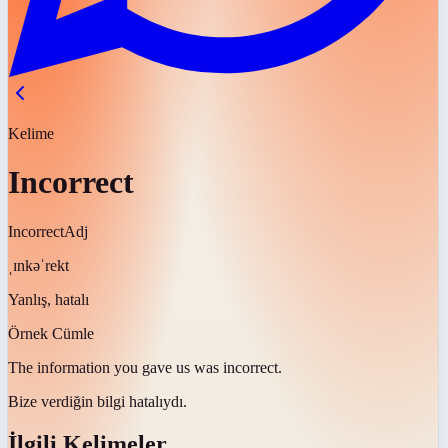
Kelime
Incorrect
Incorrect
Adj
ˌɪnkəˈrekt
Yanlış, hatalı
Örnek Cümle
The information you gave us was
incorrect
.
Bize verdiğin bilgi
hatalıydı
.
İlgili Kelimeler