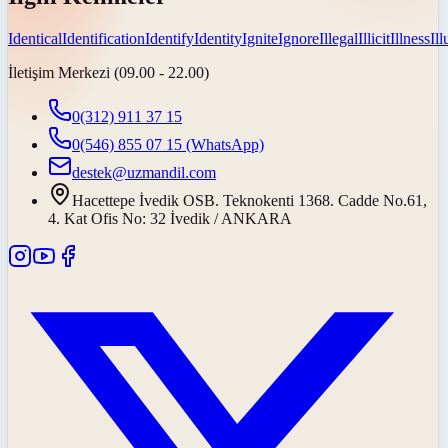
Identical
Identification
Identify
Identity
Ignite
Ignore
Illegal
Illicit
Illness
Il
İletişim Merkezi (09.00 - 22.00)
0(312) 911 37 15
0(546) 855 07 15
(WhatsApp)
destek@uzmandil.com
Hacettepe İvedik OSB. Teknokenti 1368. Cadde No.61,
4. Kat Ofis No: 32 İvedik / ANKARA