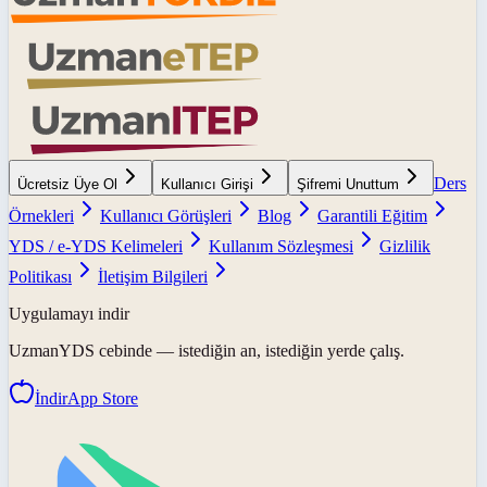
Ders
Ücretsiz Üye Ol
Kullanıcı Girişi
Şifremi Unuttum
Örnekleri
Kullanıcı Görüşleri
Blog
Garantili Eğitim
YDS / e-YDS Kelimeleri
Kullanım Sözleşmesi
Gizlilik
Politikası
İletişim Bilgileri
Uygulamayı indir
UzmanYDS
cebinde — istediğin an, istediğin yerde çalış.
İndir
App Store