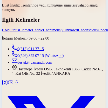
Bilet İngiliz Trenlerinde yedi günlüğüne
sınırsız
seyahat olanağı
sunuyor.
İlgili Kelimeler
Ubiquitous
Ultimate
Unable
Unanimously
Unbiased
Unconscious
Unden
İletişim Merkezi (09.00 - 22.00)
0(312) 911 37 15
0(546) 855 07 15
(WhatsApp)
destek@uzmandil.com
Hacettepe İvedik OSB. Teknokenti 1368. Cadde No.61,
4. Kat Ofis No: 32 İvedik / ANKARA