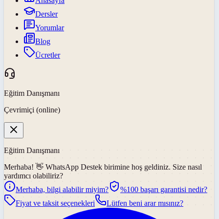
Anasayfa
Dersler
Yorumlar
Blog
Ücretler
Eğitim Danışmanı
Çevrimiçi (online)
Eğitim Danışmanı
Merhaba! 👋
WhatsApp Destek
birimine hoş geldiniz. Size nasıl
yardımcı olabiliriz?
Merhaba, bilgi alabilir miyim?
%100 başarı garantisi nedir?
Fiyat ve taksit seçenekleri
Lütfen beni arar mısınız?