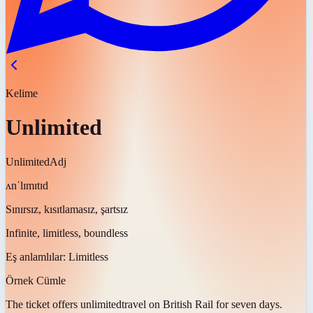
Kelime
Unlimited
Unlimited
Adj
ʌnˈlɪmɪtɪd
Sınırsız, kısıtlamasız, şartsız
Infinite, limitless, boundless
Eş anlamlılar:
Limitless
Örnek Cümle
The ticket offers
unlimited
travel on British Rail for seven days.