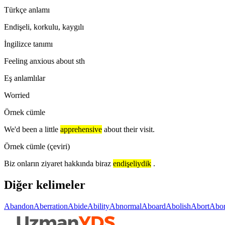
Türkçe anlamı
Endişeli, korkulu, kaygılı
İngilizce tanımı
Feeling anxious about sth
Eş anlamlılar
Worried
Örnek cümle
We'd been a little
apprehensive
about their visit.
Örnek cümle (çeviri)
Biz onların ziyaret hakkında biraz
endişeliydik
.
Diğer kelimeler
Abandon
Aberration
Abide
Ability
Abnormal
Aboard
Abolish
Abort
Abor