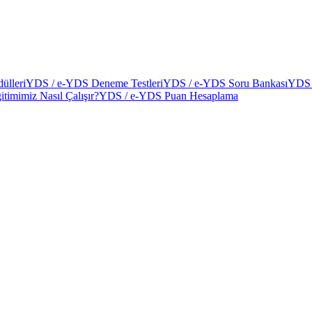
ülleri
YDS / e-YDS Deneme Testleri
YDS / e-YDS Soru Bankası
YDS 
itimimiz Nasıl Çalışır?
YDS / e-YDS Puan Hesaplama