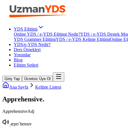
YDS Eğitimi
Online YDS / e-YDS Eğitimi Nedir?
YDS / e-YDS Destek Mod
YDS Grammer Eğitimi
YDS / e-YDS Kelime Eğitimi
Online Eğ
YDS/e-YDS Nedir?
Ders Örnekleri
Yorumlar
Blog
Eğitim Setleri
Giriş Yap
Ücretsiz Üye Ol
Ana Sayfa
Kelime Listesi
Apprehensive
.
Apprehensive
Adj
ˌæprɪˈhensɪv