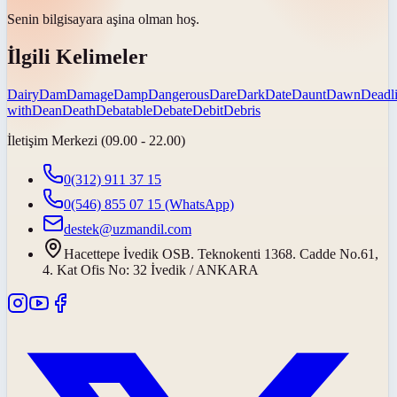
Senin bilgisayara aşina olman
hoş
.
İlgili Kelimeler
Dairy
Dam
Damage
Damp
Dangerous
Dare
Dark
Date
Daunt
Dawn
Deadl
with
Dean
Death
Debatable
Debate
Debit
Debris
İletişim Merkezi (09.00 - 22.00)
0(312) 911 37 15
0(546) 855 07 15
(WhatsApp)
destek@uzmandil.com
Hacettepe İvedik OSB. Teknokenti 1368. Cadde No.61,
4. Kat Ofis No: 32 İvedik / ANKARA