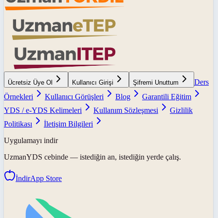
Ders
Ücretsiz Üye Ol
Kullanıcı Girişi
Şifremi Unuttum
Örnekleri
Kullanıcı Görüşleri
Blog
Garantili Eğitim
YDS / e-YDS Kelimeleri
Kullanım Sözleşmesi
Gizlilik
Politikası
İletişim Bilgileri
Uygulamayı indir
UzmanYDS
cebinde — istediğin an, istediğin yerde çalış.
İndir
App Store