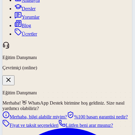
Anasayfa
Dersler
Yorumlar
Blog
Ücretler
Eğitim Danışmanı
Çevrimiçi (online)
Eğitim Danışmanı
Merhaba! 👋
WhatsApp Destek
birimine hoş geldiniz. Size nasıl
yardımcı olabiliriz?
Merhaba, bilgi alabilir miyim?
%100 başarı garantisi nedir?
Fiyat ve taksit seçenekleri
Lütfen beni arar mısınız?