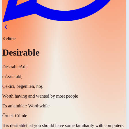
Kelime
Desirable
Desirable
Adj
dɪˈzaɪərəbl̩
Çekici, beğenilen, hoş
Worth having and wanted by most people
Eş anlamlılar:
Worthwhile
Örnek Cümle
It is
desirable
that you should have some familiarity with computers.