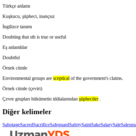
Türkçe anlamı
Kuşkucu, şüpheci, inançsız
İngilizce tanımı
Doubting that sth is true or useful
Eş anlamlılar
Doubtful
Örnek cümle
Environmental groups are
sceptical
of the government's claims.
Örnek cümle (çeviri)
Çevre grupları hükümetin iddialarından
şüpheciler
.
Diğer kelimeler
Sabotage
Sacred
Sacrifice
Safeguard
Safety
Saint
Sake
Salary
Sale
Salesm