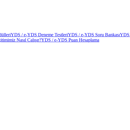
ülleri
YDS / e-YDS Deneme Testleri
YDS / e-YDS Soru Bankası
YDS 
itimimiz Nasıl Çalışır?
YDS / e-YDS Puan Hesaplama