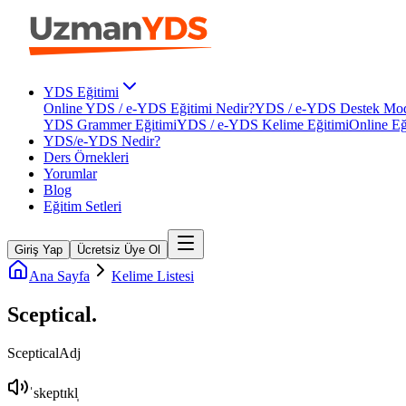
YDS Eğitimi
Online YDS / e-YDS Eğitimi Nedir?
YDS / e-YDS Destek Mod
YDS Grammer Eğitimi
YDS / e-YDS Kelime Eğitimi
Online Eğ
YDS/e-YDS Nedir?
Ders Örnekleri
Yorumlar
Blog
Eğitim Setleri
Giriş Yap
Ücretsiz Üye Ol
Ana Sayfa
Kelime Listesi
Sceptical
.
Sceptical
Adj
ˈskeptɪkl̩