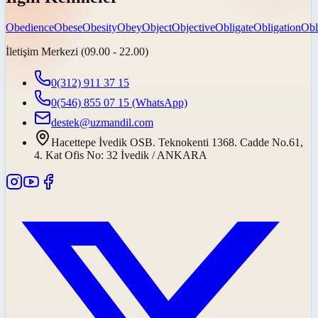
Obedience
Obese
Obesity
Obey
Object
Objective
Obligate
Obligation
Obl
İletişim Merkezi (09.00 - 22.00)
0(312) 911 37 15
0(546) 855 07 15
(WhatsApp)
destek@uzmandil.com
Hacettepe İvedik OSB. Teknokenti 1368. Cadde No.61,
4. Kat Ofis No: 32 İvedik / ANKARA