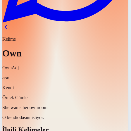
Kelime
Own
Own
Adj
əʊn
Kendi
Örnek Cümle
She wants her
own
room.
O
kendi
odasını istiyor.
İlgili Kelimeler