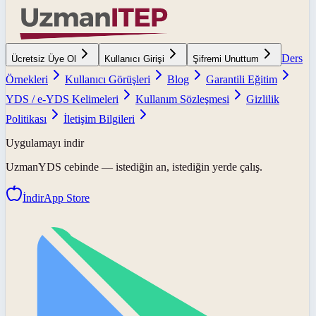
Ders
Ücretsiz Üye Ol
Kullanıcı Girişi
Şifremi Unuttum
Örnekleri
Kullanıcı Görüşleri
Blog
Garantili Eğitim
YDS / e-YDS Kelimeleri
Kullanım Sözleşmesi
Gizlilik
Politikası
İletişim Bilgileri
Uygulamayı indir
UzmanYDS
cebinde — istediğin an, istediğin yerde çalış.
İndir
App Store