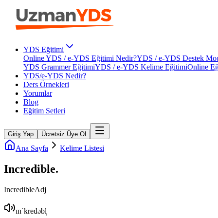
YDS Eğitimi
Online YDS / e-YDS Eğitimi Nedir?
YDS / e-YDS Destek Mod
YDS Grammer Eğitimi
YDS / e-YDS Kelime Eğitimi
Online Eğ
YDS/e-YDS Nedir?
Ders Örnekleri
Yorumlar
Blog
Eğitim Setleri
Giriş Yap
Ücretsiz Üye Ol
Ana Sayfa
Kelime Listesi
Incredible
.
Incredible
Adj
ɪnˈkredəbl̩