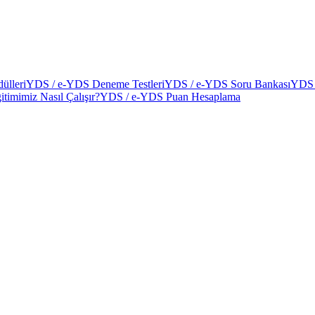
ülleri
YDS / e-YDS Deneme Testleri
YDS / e-YDS Soru Bankası
YDS 
itimimiz Nasıl Çalışır?
YDS / e-YDS Puan Hesaplama