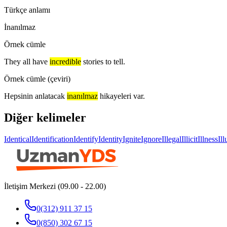
Türkçe anlamı
İnanılmaz
Örnek cümle
They all have
incredible
stories to tell.
Örnek cümle (çeviri)
Hepsinin anlatacak
inanılmaz
hikayeleri var.
Diğer kelimeler
Identical
Identification
Identify
Identity
Ignite
Ignore
Illegal
Illicit
Illness
Il
İletişim Merkezi (09.00 - 22.00)
0(312) 911 37 15
0(850) 302 67 15