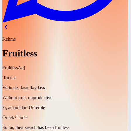
Kelime
Fruitless
Fruitless
Adj
ˈfruːtləs
Verimsiz, kısır, faydasız
Without fruit, unproductive
Eş anlamlılar:
Unfertile
Örnek Cümle
So far, their search has been
fruitless
.