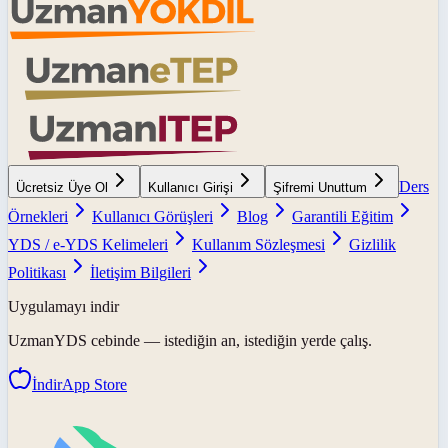
Ders
Ücretsiz Üye Ol
Kullanıcı Girişi
Şifremi Unuttum
Örnekleri
Kullanıcı Görüşleri
Blog
Garantili Eğitim
YDS / e-YDS Kelimeleri
Kullanım Sözleşmesi
Gizlilik
Politikası
İletişim Bilgileri
Uygulamayı indir
UzmanYDS
cebinde — istediğin an, istediğin yerde çalış.
İndir
App Store