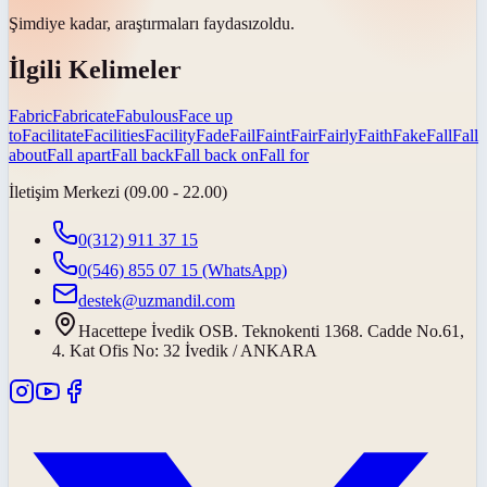
Şimdiye kadar, araştırmaları
faydasız
oldu.
İlgili Kelimeler
Fabric
Fabricate
Fabulous
Face up
to
Facilitate
Facilities
Facility
Fade
Fail
Faint
Fair
Fairly
Faith
Fake
Fall
Fall
about
Fall apart
Fall back
Fall back on
Fall for
İletişim Merkezi (09.00 - 22.00)
0(312) 911 37 15
0(546) 855 07 15
(WhatsApp)
destek@uzmandil.com
Hacettepe İvedik OSB. Teknokenti 1368. Cadde No.61,
4. Kat Ofis No: 32 İvedik / ANKARA