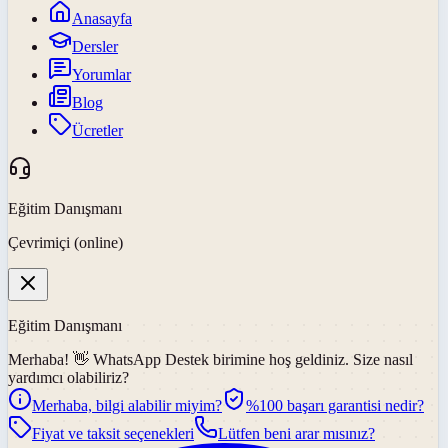
Anasayfa
Dersler
Yorumlar
Blog
Ücretler
Eğitim Danışmanı
Çevrimiçi (online)
Eğitim Danışmanı
Merhaba! 👋
WhatsApp Destek
birimine hoş geldiniz. Size nasıl
yardımcı olabiliriz?
Merhaba, bilgi alabilir miyim?
%100 başarı garantisi nedir?
Fiyat ve taksit seçenekleri
Lütfen beni arar mısınız?