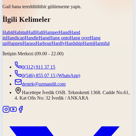
Gail bana
tereddütlü
bir gülümseme yaptı.
İlgili Kelimeler
Habit
Habitat
Hall
Halt
Hamper
Hand
Hand
in
Handicap
Handle
Hang
Hang onto
Hang over
Hang
up
Happen
Harass
Harbour
Hardly
Hardship
Harm
Harmful
İletişim Merkezi (09.00 - 22.00)
0(312) 911 37 15
0(546) 855 07 15
(WhatsApp)
destek@uzmandil.com
Hacettepe İvedik OSB. Teknokenti 1368. Cadde No.61,
4. Kat Ofis No: 32 İvedik / ANKARA