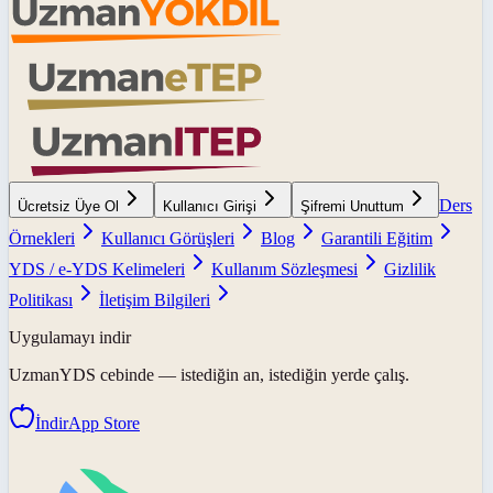
Ders
Ücretsiz Üye Ol
Kullanıcı Girişi
Şifremi Unuttum
Örnekleri
Kullanıcı Görüşleri
Blog
Garantili Eğitim
YDS / e-YDS Kelimeleri
Kullanım Sözleşmesi
Gizlilik
Politikası
İletişim Bilgileri
Uygulamayı indir
UzmanYDS
cebinde — istediğin an, istediğin yerde çalış.
İndir
App Store