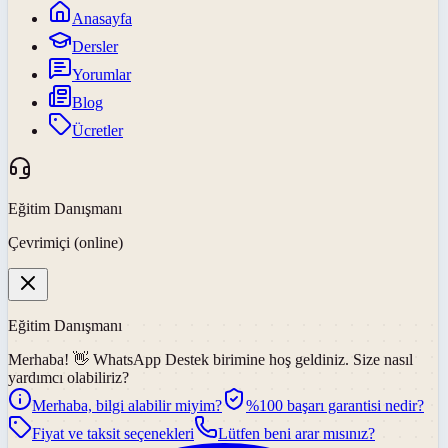
Anasayfa
Dersler
Yorumlar
Blog
Ücretler
Eğitim Danışmanı
Çevrimiçi (online)
Eğitim Danışmanı
Merhaba! 👋
WhatsApp Destek
birimine hoş geldiniz. Size nasıl
yardımcı olabiliriz?
Merhaba, bilgi alabilir miyim?
%100 başarı garantisi nedir?
Fiyat ve taksit seçenekleri
Lütfen beni arar mısınız?