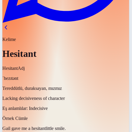
Kelime
Hesitant
Hesitant
Adj
ˈhezɪtənt
Tereddütlü, duraksayan, mızmız
Lacking decisiveness of character
Eş anlamlılar:
Indecisive
Örnek Cümle
Gail gave me a
hesitant
little smile.