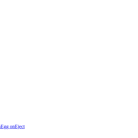
n
Egg on
Eject