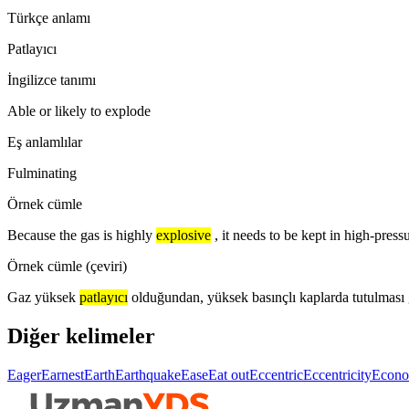
Türkçe anlamı
Patlayıcı
İngilizce tanımı
Able or likely to explode
Eş anlamlılar
Fulminating
Örnek cümle
Because the gas is highly
explosive
, it needs to be kept in high-press
Örnek cümle (çeviri)
Gaz yüksek
patlayıcı
olduğundan, yüksek basınçlı kaplarda tutulması 
Diğer kelimeler
Eager
Earnest
Earth
Earthquake
Ease
Eat out
Eccentric
Eccentricity
Econo