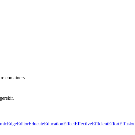
ure containers.
gerekir.
mic
Edge
Editor
Educate
Education
Effect
Effective
Efficient
Effort
Effusio