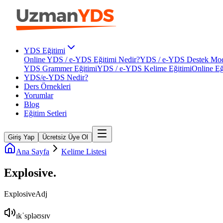
YDS Eğitimi
Online YDS / e-YDS Eğitimi Nedir?
YDS / e-YDS Destek Mod
YDS Grammer Eğitimi
YDS / e-YDS Kelime Eğitimi
Online Eğ
YDS/e-YDS Nedir?
Ders Örnekleri
Yorumlar
Blog
Eğitim Setleri
Giriş Yap
Ücretsiz Üye Ol
Ana Sayfa
Kelime Listesi
Explosive
.
Explosive
Adj
ɪkˈspləʊsɪv