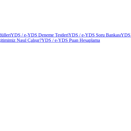
ülleri
YDS / e-YDS Deneme Testleri
YDS / e-YDS Soru Bankası
YDS 
itimimiz Nasıl Çalışır?
YDS / e-YDS Puan Hesaplama