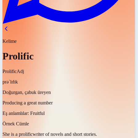
Kelime
Prolific
Prolific
Adj
prəˈlɪfɪk
Doğurgan, çabuk üreyen
Producing a great number
Eş anlamlılar:
Fruitful
Örnek Cümle
She is a
prolific
writer of novels and short stories.