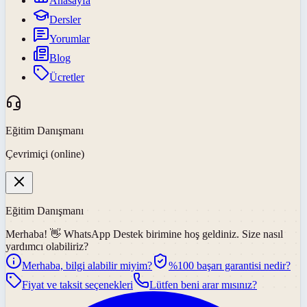
Anasayfa
Dersler
Yorumlar
Blog
Ücretler
Eğitim Danışmanı
Çevrimiçi (online)
Eğitim Danışmanı
Merhaba! 👋
WhatsApp Destek
birimine hoş geldiniz. Size nasıl
yardımcı olabiliriz?
Merhaba, bilgi alabilir miyim?
%100 başarı garantisi nedir?
Fiyat ve taksit seçenekleri
Lütfen beni arar mısınız?