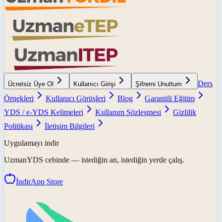
Ders
Ücretsiz Üye Ol
Kullanıcı Girişi
Şifremi Unuttum
Örnekleri
Kullanıcı Görüşleri
Blog
Garantili Eğitim
YDS / e-YDS Kelimeleri
Kullanım Sözleşmesi
Gizlilik
Politikası
İletişim Bilgileri
Uygulamayı indir
UzmanYDS
cebinde — istediğin an, istediğin yerde çalış.
İndir
App Store