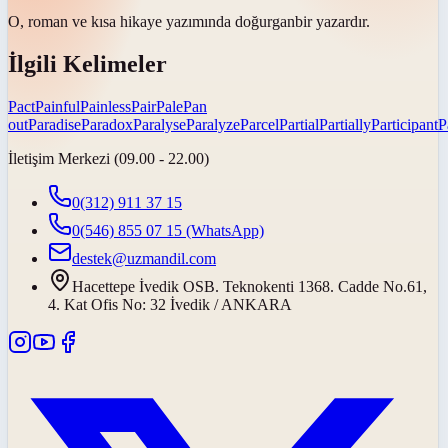
O, roman ve kısa hikaye yazımında
doğurgan
bir yazardır.
İlgili Kelimeler
Pact
Painful
Painless
Pair
Pale
Pan
out
Paradise
Paradox
Paralyse
Paralyze
Parcel
Partial
Partially
Participant
P
İletişim Merkezi (09.00 - 22.00)
0(312) 911 37 15
0(546) 855 07 15
(WhatsApp)
destek@uzmandil.com
Hacettepe İvedik OSB. Teknokenti 1368. Cadde No.61,
4. Kat Ofis No: 32 İvedik / ANKARA