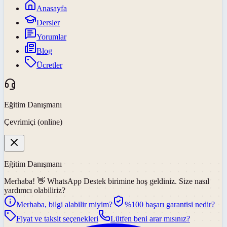
Anasayfa
Dersler
Yorumlar
Blog
Ücretler
Eğitim Danışmanı
Çevrimiçi (online)
Eğitim Danışmanı
Merhaba! 👋
WhatsApp Destek
birimine hoş geldiniz. Size nasıl
yardımcı olabiliriz?
Merhaba, bilgi alabilir miyim?
%100 başarı garantisi nedir?
Fiyat ve taksit seçenekleri
Lütfen beni arar mısınız?