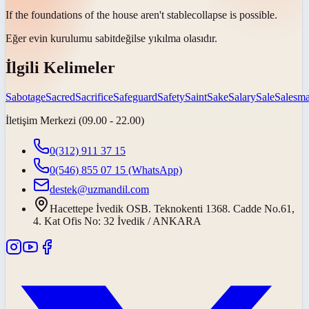
If the foundations of the house aren't
stable
collapse is possible.
Eğer evin kurulumu
sabit
değilse yıkılma olasıdır.
İlgili Kelimeler
Sabotage
Sacred
Sacrifice
Safeguard
Safety
Saint
Sake
Salary
Sale
Salesm
İletişim Merkezi (09.00 - 22.00)
0(312) 911 37 15
0(546) 855 07 15
(WhatsApp)
destek@uzmandil.com
Hacettepe İvedik OSB. Teknokenti 1368. Cadde No.61,
4. Kat Ofis No: 32 İvedik / ANKARA