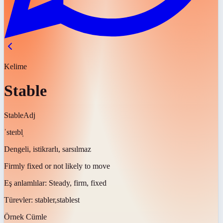
Kelime
Stable
Stable
Adj
ˈsteɪbl̩
Dengeli, istikrarlı, sarsılmaz
Firmly fixed or not likely to move
Eş anlamlılar:
Steady, firm, fixed
Türevler:
stabler,stablest
Örnek Cümle