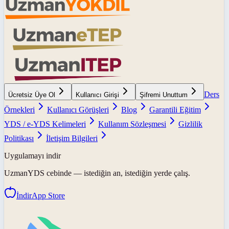
Ders
Ücretsiz Üye Ol
Kullanıcı Girişi
Şifremi Unuttum
Örnekleri
Kullanıcı Görüşleri
Blog
Garantili Eğitim
YDS / e-YDS Kelimeleri
Kullanım Sözleşmesi
Gizlilik
Politikası
İletişim Bilgileri
Uygulamayı indir
UzmanYDS
cebinde — istediğin an, istediğin yerde çalış.
İndir
App Store