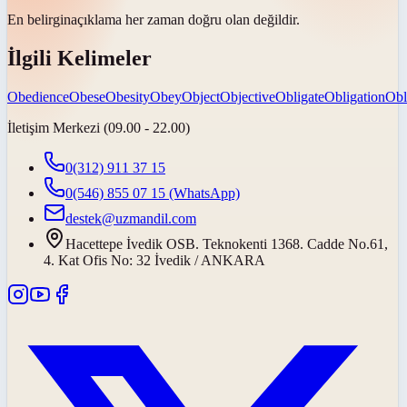
En
belirgin
açıklama her zaman doğru olan değildir.
İlgili Kelimeler
Obedience
Obese
Obesity
Obey
Object
Objective
Obligate
Obligation
Obl
İletişim Merkezi (09.00 - 22.00)
0(312) 911 37 15
0(546) 855 07 15
(WhatsApp)
destek@uzmandil.com
Hacettepe İvedik OSB. Teknokenti 1368. Cadde No.61,
4. Kat Ofis No: 32 İvedik / ANKARA