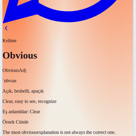
Kelime
Obvious
Obvious
Adj
ˈɒbvɪəs
Açık, besbelli, apaçık
Clear, easy to see, recognize
Eş anlamlılar:
Clear
Örnek Cümle
The most
obvious
explanation is not always the correct one.