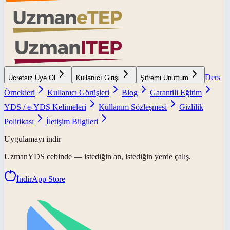
Ders
Ücretsiz Üye Ol
Kullanıcı Girişi
Şifremi Unuttum
Örnekleri
Kullanıcı Görüşleri
Blog
Garantili Eğitim
YDS / e-YDS Kelimeleri
Kullanım Sözleşmesi
Gizlilik
Politikası
İletişim Bilgileri
Uygulamayı indir
UzmanYDS
cebinde — istediğin an, istediğin yerde çalış.
İndir
App Store