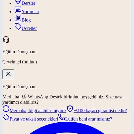
Dersler
Yorumlar
Blog
Ücretler
Eğitim Danışmanı
Çevrimiçi (online)
Eğitim Danışmanı
Merhaba! 👋
WhatsApp Destek
birimine hoş geldiniz. Size nasıl
yardımcı olabiliriz?
Merhaba, bilgi alabilir miyim?
%100 başarı garantisi nedir?
Fiyat ve taksit seçenekleri
Lütfen beni arar mısınız?