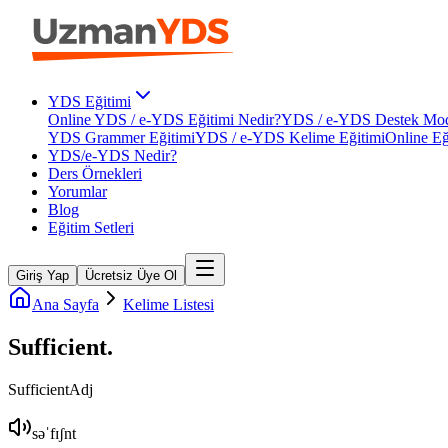
YDS Eğitimi
Online YDS / e-YDS Eğitimi Nedir?
YDS / e-YDS Destek Mod
YDS Grammer Eğitimi
YDS / e-YDS Kelime Eğitimi
Online Eğ
YDS/e-YDS Nedir?
Ders Örnekleri
Yorumlar
Blog
Eğitim Setleri
Giriş Yap
Ücretsiz Üye Ol
Ana Sayfa
Kelime Listesi
Sufficient
.
Sufficient
Adj
səˈfɪʃnt