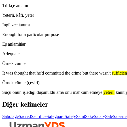
Türkçe anlamı
Yeterli, kâfi, yeter
İngilizce tanımı
Enough for a particular purpose
Eş anlamlılar
Adequate
Örnek cümle
It was thought that he'd committed the crime but there wasn't
sufficien
Örnek cümle (çeviri)
Suçu onun işlediği düşünüldü ama onu mahkum etmeye
yeterli
kanıt 
Diğer kelimeler
Sabotage
Sacred
Sacrifice
Safeguard
Safety
Saint
Sake
Salary
Sale
Salesm