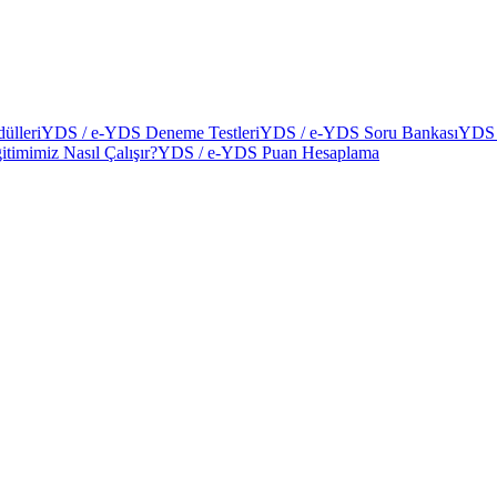
ülleri
YDS / e-YDS Deneme Testleri
YDS / e-YDS Soru Bankası
YDS 
itimimiz Nasıl Çalışır?
YDS / e-YDS Puan Hesaplama