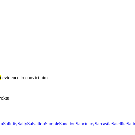
t
evidence to convict him.
yoktu.
an
Salinity
Salty
Salvation
Sample
Sanction
Sanctuary
Sarcastic
Satellite
Sati