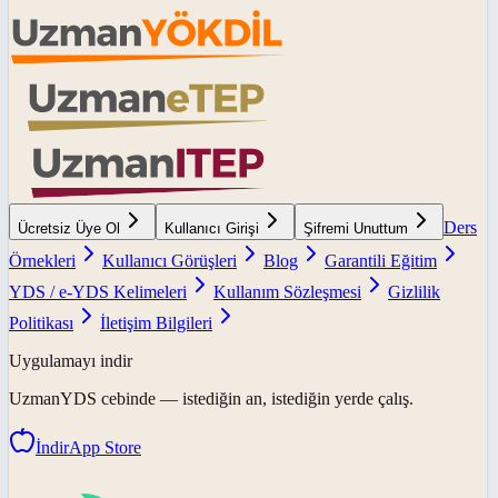
Ders
Ücretsiz Üye Ol
Kullanıcı Girişi
Şifremi Unuttum
Örnekleri
Kullanıcı Görüşleri
Blog
Garantili Eğitim
YDS / e-YDS Kelimeleri
Kullanım Sözleşmesi
Gizlilik
Politikası
İletişim Bilgileri
Uygulamayı indir
UzmanYDS
cebinde — istediğin an, istediğin yerde çalış.
İndir
App Store