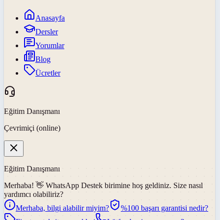
Anasayfa
Dersler
Yorumlar
Blog
Ücretler
Eğitim Danışmanı
Çevrimiçi (online)
Eğitim Danışmanı
Merhaba! 👋
WhatsApp Destek
birimine hoş geldiniz. Size nasıl
yardımcı olabiliriz?
Merhaba, bilgi alabilir miyim?
%100 başarı garantisi nedir?