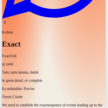
Kelime
Exact
Exact
Adj
ɪɡˈzækt
Tam, tamı tamına, dakik
In great detail, or complete
Eş anlamlılar:
Precise
Örnek Cümle
We need to establish the
exact
sequence of events leading up to the