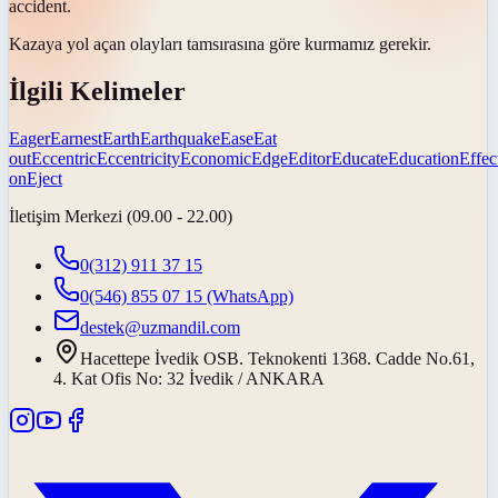
accident.
Kazaya yol açan olayları
tam
sırasına göre kurmamız gerekir.
İlgili Kelimeler
Eager
Earnest
Earth
Earthquake
Ease
Eat
out
Eccentric
Eccentricity
Economic
Edge
Editor
Educate
Education
Effec
on
Eject
İletişim Merkezi (09.00 - 22.00)
0(312) 911 37 15
0(546) 855 07 15
(WhatsApp)
destek@uzmandil.com
Hacettepe İvedik OSB. Teknokenti 1368. Cadde No.61,
4. Kat Ofis No: 32 İvedik / ANKARA